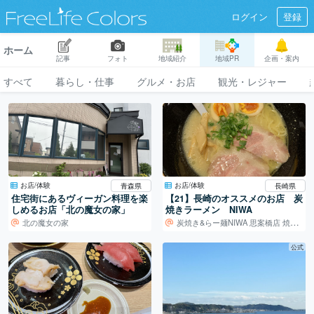
ログイン
登録
ホーム
記事
フォト
地域紹介
地域PR
企画・案内
すべて
暮らし・仕事
グルメ・お店
観光・レジャー
お店/体験
お店/体験
青森県
長崎県
住宅街にあるヴィーガン料理を楽
【21】長崎のオススメのお店 炭
しめるお店「北の魔女の家」
焼きラーメン NIWA
北の魔女の家
炭焼き&らー麺NIWA 思案橋店 焼き鳥
公式