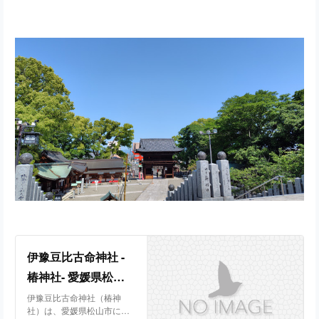
伊豫豆比古命神社 -
椿神社- 愛媛県松山
市
伊豫豆比古命神社（椿神
社）は、愛媛県松山市にあ