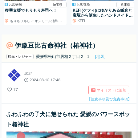
お店/体験
お店/体験
兵庫県
埼玉県
KEFI(ケフィ)はゆかりある鎌倉と
復興支援でもりもり寿司へ！
宝塚から誕生したハンドメイドブ
ランド
KEFI
もりもり寿し イオンモール浦和美園店
伊豫豆比古命神社（椿神社）
愛媛県松山市居相２丁目２−１
[地図]
観光・レジャー
J024
2024-08-12 17:48
17
マイリストに追加
【注意事項及び免責事項】
ふわふわの子犬に魅せられた 愛媛のパワースポッ
ト椿神社