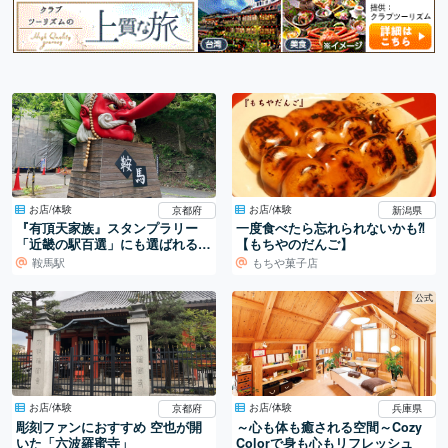
お店/体験
お店/体験
新潟県
京都府
一度食べたら忘れられないかも⁈
『有頂天家族』スタンプラリー
【もちやのだんご】
「近畿の駅百選」にも選ばれる
「鞍馬駅」
もちや菓子店
鞍馬駅
公式
お店/体験
お店/体験
京都府
兵庫県
彫刻ファンにおすすめ 空也が開
～心も体も癒される空間～Cozy
いた「六波羅蜜寺」
Colorで身も心もリフレッシュ