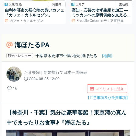
お店/体験
エリア
秋田県
高知県
由利本荘市の居心地の良いカフェ
高知・安芸のゆず生産と加工 ―
「カフェ・カトルセゾン」
ミツカンへの原料供給を支える仕
組み
カフェ・カトルセゾン
FreeLife Colors メディア事務局
海ほたるPA
千葉県木更津市中島 地先 海ほたる
[地図]
観光・レジャー
たま夫婦｜新婚旅行で日本一周👫🚗
2024-08-25 12:00
16
マイリストに追加
【注意事項及び免責事項】
【神奈川・千葉】気分は豪華客船！東京湾の真ん
中でまったりお食事♪『海ほたる』