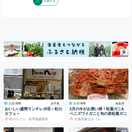
応援する
お店/体験
お店/体験
岩手県
鳥取県
おいしい盛岡ランチレポ④～杜の
2月の今がお買い得！松葉ガニ&
カフェ～
ベニズワイガニと旬の若松葉ガニ
杜のカフェ - 岩手県盛岡市
大漁市場 なかうら
地域連携