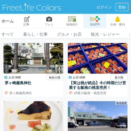
ログイン
登録
ホーム
記事
フォト
地域紹介
地域PR
企画・案内
すべて
暮らし・仕事
グルメ・お店
観光・レジャー
お店/体験
お店/体験
神奈川県
香川県
茅ヶ崎厳島神社
【実は桃が絶品】今の時期だけ営
業する飯南の桃直売所！
茅ヶ崎厳島神社
JA香川飯南・桃直売所
地域連携