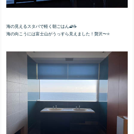
海の見えるスタバで軽く朝ごはん🧇☕️
海の向こうには富士山がうっすら見えました！贅沢〜⭐️