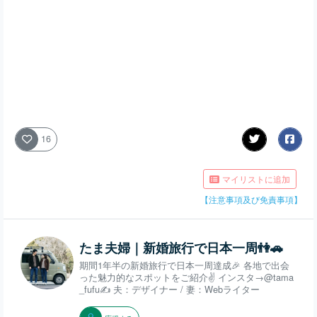
16
マイリストに追加
【注意事項及び免責事項】
たま夫婦｜新婚旅行で日本一周👫🚗
期間1年半の新婚旅行で日本一周達成🎉 各地で出会
った魅力的なスポットをご紹介✌️ インスタ→@tama
_fufu✍️ 夫：デザイナー / 妻：Webライター