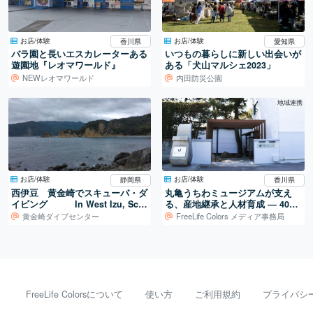
お店/体験
お店/体験
香川県
愛知県
バラ園と長いエスカレーターある
いつもの暮らしに新しい出会いが
遊園地『レオマワールド』
ある「犬山マルシェ2023」
NEWレオマワールド
内田防災公園
地域連携
お店/体験
お店/体験
静岡県
香川県
西伊豆 黄金崎でスキューバ・ダ
丸亀うちわミュージアムが支え
イビング In West Izu, Scu
る、産地継承と人材育成 ― 400
ba Diving at Koganezaki
年続く地場産業を、次の世代へ
黄金崎ダイブセンター
FreeLife Colors メディア事務局
FreeLife Colorsについて
使い方
ご利用規約
プライバシ