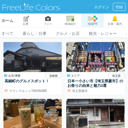
ログイン
登録
ホーム
記事
フォト
地域紹介
地域PR
企画・案内
すべて
暮らし・仕事
グルメ・お店
観光・レジャー
お店/体験
エリア
宮崎県
埼玉県
高鍋町のグルメスポット！
日本一小さい市【埼玉県蕨市】の
お祭りの由来と魅力3選
ママンマルシェTAKANABE
埼玉県蕨市
地域連携