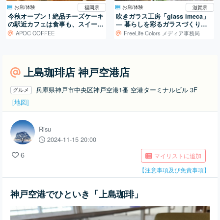
お店/体験
お店/体験
福岡県
滋賀県
今秋オープン！絶品チーズケーキ
吹きガラス工房「glass imeca」
の駅近カフェは食事も、スイーツ
― 暮らしを彩るガラスづくり／
も。
滋賀・葛川
APOC COFFEE
FreeLife Colors メディア事務局
上島珈琲店 神戸空港店
兵庫県神戸市中央区神戸空港1番 空港ターミナルビル 3F
グルメ
[地図]
Risu
2024-11-15 20:00
6
マイリストに追加
【注意事項及び免責事項】
神戸空港でひといき「上島珈琲」