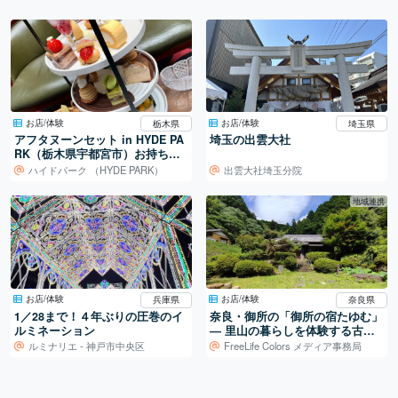
お店/体験
お店/体験
栃木県
埼玉県
アフタヌーンセット in HYDE PA
埼玉の出雲大社
RK（栃木県宇都宮市）お持ち帰
り可能で嬉しい♩
ハイドパーク （HYDE PARK）
出雲大社埼玉分院
地域連携
お店/体験
お店/体験
兵庫県
奈良県
1／28まで！４年ぶりの圧巻のイ
奈良・御所の「御所の宿たゆむ」
ルミネーション
― 里山の暮らしを体験する古民
家宿
ルミナリエ - 神戸市中央区
FreeLife Colors メディア事務局