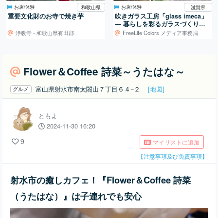
お店/体験
お店/体験
和歌山県
滋賀県
重要文化財のお寺で焼き芋
吹きガラス工房「glass imeca」
― 暮らしを彩るガラスづくり／
滋賀・葛川
浄教寺 - 和歌山県有田郡
FreeLife Colors メディア事務局
Flower＆Coffee 詩菜～うたはな～
富山県射水市南太閤山７丁目６４−２
[地図]
グルメ
ともよ
2024-11-30 16:20
9
マイリストに追加
【注意事項及び免責事項】
射水市の癒しカフェ！『Flower＆Coffee 詩菜
（うたはな）』は子連れでも安心