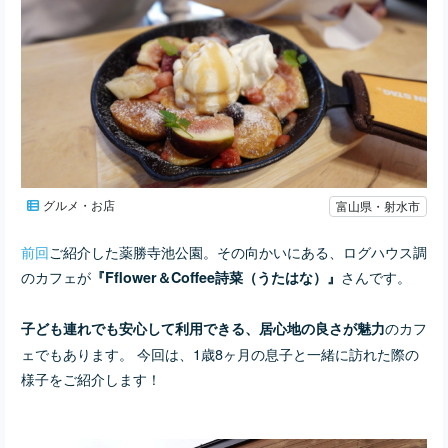
グルメ・お店
富山県・射水市
前回
ご紹介した薬勝寺池公園。その向かいにある、ログハウス調
のカフェが
さんです。
『Fflower＆Coffee詩菜（うたはな）』
のカフ
子ども連れでも安心して利用できる、居心地の良さが魅力
ェでもあります。 今回は、1歳8ヶ月の息子と一緒に訪れた際の
様子をご紹介します！