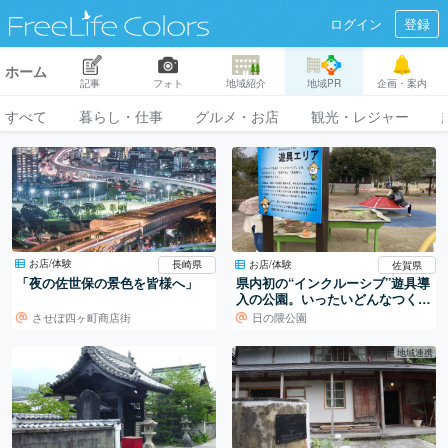
ログイン
登録
ホーム
記事
フォト
地域紹介
地域PR
企画・案内
すべて
暮らし・仕事
グルメ・お店
観光・レジャー
お店/体験
お店/体験
長崎県
佐賀県
「夜の佐世保の景色を皆様へ」
県内初の“インクルーシブ”遊具導
入の公園。いったいどんなつく
り？
させぼ四ヶ町商店街
日の隈公園
地域連携