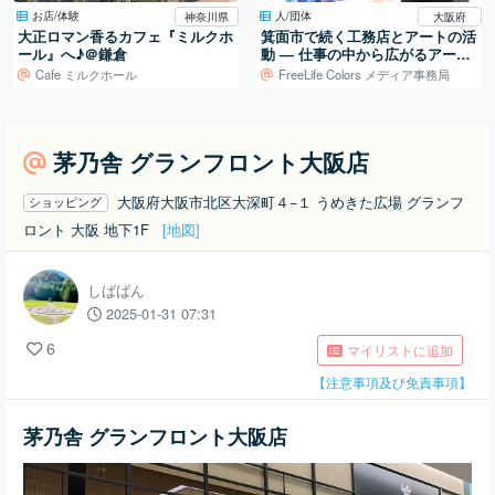
お店/体験
人/団体
神奈川県
大阪府
大正ロマン香るカフェ『ミルクホ
箕面市で続く工務店とアートの活
ール』へ♪＠鎌倉
動 ― 仕事の中から広がるアート
制作
Cafe ミルクホール
FreeLife Colors メディア事務局
茅乃舎 グランフロント大阪店
大阪府大阪市北区大深町４−１ うめきた広場 グランフ
ショッピング
ロント 大阪 地下1F
[地図]
しばばん
2025-01-31 07:31
6
マイリストに追加
【注意事項及び免責事項】
茅乃舎 グランフロント大阪店