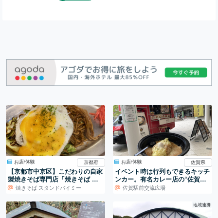
お店/体験
お店/体験
京都府
佐賀県
【京都市中京区】こだわりの自家
イベント時は行列もできるキッチ
製焼きそば専門店「焼きそば ス
ンカー。有名カレー店の“佐賀
タンドバイミー」
号”に出会えたので…実食！
焼きそば スタンドバイミー
佐賀駅前交流広場
地域連携