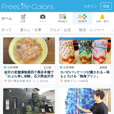
ログイン
登録
ホーム
記事
フォト
地域紹介
地域PR
企画・案内
すべて
暮らし・仕事
グルメ・お店
観光・レジャー
お店/体験
お店/体験
石川県
静岡県
金沢の老舗漬物屋四十萬谷本舗で
カバのパッケージが癒される～味
「かぶら寿し体験」石川県金沢市
もとろける「熱海プリン」
四十萬谷本舗 本店（しじまやほんぽ ほんてん）
熱海プリン 1st本店
地域連携