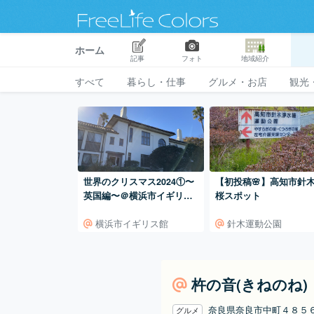
ホーム
記事
フォト
地域紹介
すべて
暮らし・仕事
グルメ・お店
観光
世界のクリスマス2024①〜
【初投稿🌸】高知市針
英国編〜＠横浜市イギリス
桜スポット
館
横浜市イギリス館
針木運動公園
杵の音(きねのね)
奈良県奈良市中町４８５
グルメ