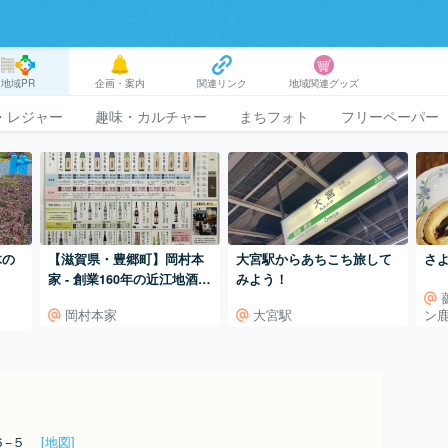
地域PR
企画・案内
関連リンク
地域関連グッズ
・レジャー
趣味・カルチャー
まちフォト
フリーペーパー
木の
【滋賀県・豊郷町】岡村本
大宮駅からあちこち旅して
さ
家 - 創業160年の近江地酒金
みよう！
亀・大星の酒蔵 -
岡村本家
大宮駅
ン
６−５
[地図]