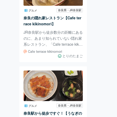
を お願いします🙇‍♀️ マイリスト追加
をすれば、 お気に入りの記事を簡
奈良県・JR奈良駅
グルメ
単に見ることが
奈良の隠れ家レストラン【Cafe ter
race kikinomori】
JR奈良駅から徒歩数分の距離にある
のに、あまり知られていない隠れ家
系レストラン、「Cafe terrace kikin
omori」。 夜はライトアップの雰囲
Cafe terrace kikinomori
気がとてもロマンチックなイタリア
とりのたまご
ンカフェバーになるのですが、お昼
はまた様子が異なります。 窓から
たっぷり日光が入り、明るく開放的
な雰囲気の店内。 600円台のホット
ドッグランチから1,000円前後のパ
スタランチや週替わりランチなど、
非常にリーズナブルな印象です。
厨房の熱気が伝わるカウンター席
奈良県・JR奈良駅
グルメ
に。 この日のランチは、豚肉がメ
奈良駅から徒歩ですぐ！【うなぎの
インのおかず。 さ