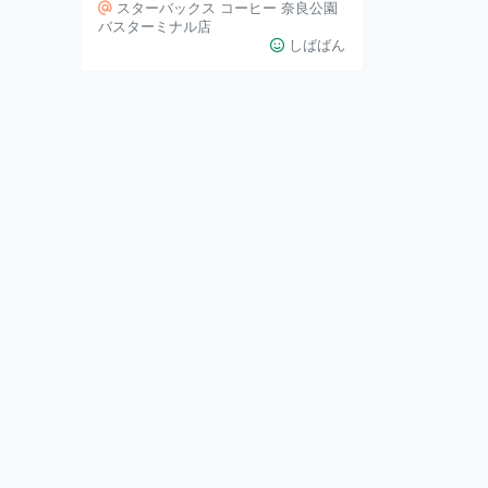
公園バスターミナル店 です♪ 奈良
スターバックス コーヒー 奈良公園
公園に行った時に休憩に利用しまし
バスターミナル店
しばばん
た。 彫刻の鹿さんが出迎えてくれ
ます🦌 この日は、汗ばむ陽気だっ
たので、 クーラーの効いているス
ターバックスで 美味しいドリンク
を飲めるのは最高でした！ 観光で
歩き回ったので1番大きいサイズを
注文。奈良観光に行った時は散策休
憩スポットとして 便利です♪ 2つ目
は、 スターバックス コーヒー 奈良
蔦屋書店です♪ 蔦屋書店の中にあり
ます