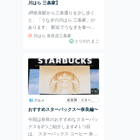
川はら 三条家】
JR奈良駅から三条通りを少し歩く
と、「うなぎの川はら 三条家」が
あります。 駅近でうなぎを食べる
にはうってつけの立地。 丼（竹）
川はら 奈良店三条家
が2,700円からと、お値段も比較的
とりのたまご
手が届きやすいお店です。 「竹」
はうなぎ3切れに、お漬物とお吸い
物がついてきます。 たれは少なめ
にかかっており、お好みで追加のた
れを別添えで持ってきてもらうこと
も可能。 お吸い物は追加料金なし
で、肝吸いに変更することもできま
す。 うなぎはふっくら、カリッと
奈良県・スターバックス
グルメ
焼き上がっており、香ばしくも脂っ
おすすめスターバックス〜奈良編〜
こすぎない仕上がり。 山椒や追加
今回は奈良のおすすめなスターバッ
のたれ、お漬物で
クスを2つご紹介します♪１つ目
は、 スターバックス コーヒー 奈良