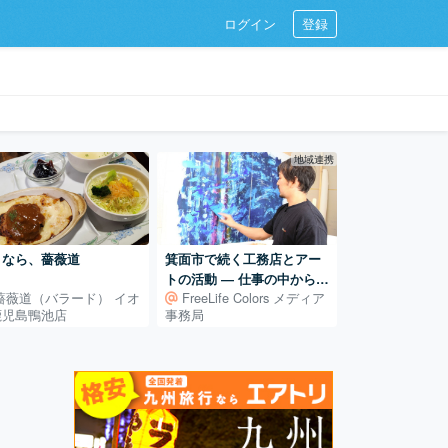
ログイン
登録
地域連携
よなら、薔薇道
箕面市で続く工務店とアー
トの活動 ― 仕事の中から広
薔薇道（バラード） イオ
FreeLife Colors メディア
がるアート制作
鹿児島鴨池店
事務局