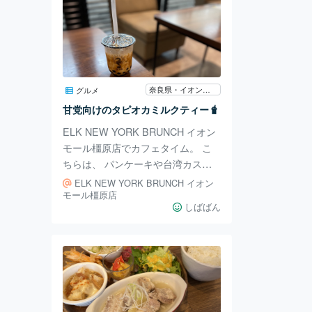
奈良県・イオンモール橿原
グルメ
甘党向けのタピオカミルクティー🧋
ELK NEW YORK BRUNCH イオン
モール橿原店でカフェタイム。 こ
ちらは、 パンケーキや台湾カステ
ラなどがあります。 人気No.1の 黒
ELK NEW YORK BRUNCH イオン
糖バブルミルク 600円を注文。 ミ
モール橿原店
しばばん
ルクと甘さが強めで タピオカが大
きめでした！ フードモール的な場
所の中にありますが、 Wi-Fiもあり
ソファーでゆっくりできます。 お
買い物の休憩に糖分補給できました
🧋🧋🧋 この記事がいいなと思った
方は、 いいね👍とマイリスト追加