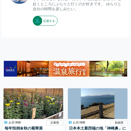
赴くところにぶらりと行くのが好きです。 ゆらりと
自分の時間を楽しみたい。
応援する
お店/体験
お店/体験
兵庫県
長崎県
毎年恒例🌼秋の菊華展
日本本土最西端の地「神崎鼻」に