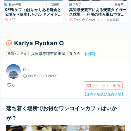
お店/体験
エリア
兵庫県
高知県
KEFI(ケフィ)はゆかりある鎌倉と
高知県安芸市にある安芸タイガー
宝塚から誕生したハンドメイドブ
ス球場 ― 利用の積み重ねで支え
ランド
られる地域の球場
KEFI
FreeLife Colors メディア事務局
Kariya Ryokan Q
兵庫県赤穂市加里屋１９９６
[地図]
旅館・ホテル
Risu
2025-03-19 20:00
6
マイリストに追加
【注意事項及び免責事項】
落ち着く場所でお得なワンコインカフェはいか
が？