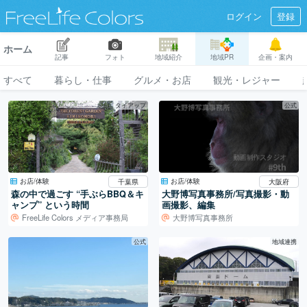
ログイン
登録
ホーム
記事
フォト
地域紹介
地域PR
企画・案内
すべて
暮らし・仕事
グルメ・お店
観光・レジャー
タイアップ
公式
お店/体験
お店/体験
千葉県
大阪府
森の中で過ごす “手ぶらBBQ＆キ
大野博写真事務所/写真撮影・動
ャンプ” という時間
画撮影、編集
FreeLife Colors メディア事務局
大野博写真事務所
公式
地域連携