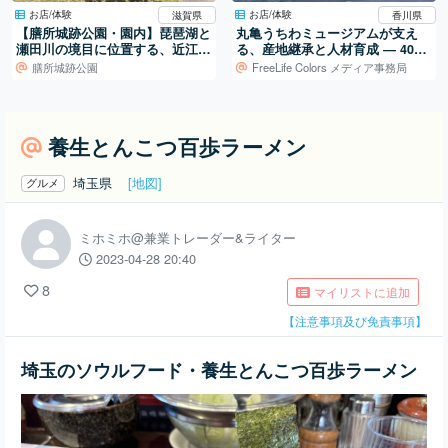
お店/体験
お店/体験
滋賀県
香川県
【膳所城跡公園・園内】琵琶湖と
丸亀うちわミュージアムが支え
瀬田川の境目に位置する、近江大
る、産地継承と人材育成 ― 400
橋が絶景の地元で人気のスポット
年続く地場産業を、次の世代へ
膳所城跡公園
FreeLife Colors メディア事務局
養生とんこつ百歩ラーメン
埼玉県
[地図]
グルメ
ミホミホ@兼業トレーダー&ライター
2023-04-28 20:40
8
マイリストに追加
【注意事項及び免責事項】
埼玉のソウルフード・養生とんこつ百歩ラーメン