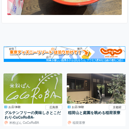
お店/体験
お店/体験
広島県
京都府
グルテンフリーの美味しさとこだ
稲荷山と庭園を眺める稲荷茶寮
わり-CoCoRoBA-
米粉ぱん CoCoRoBA
稲荷茶寮