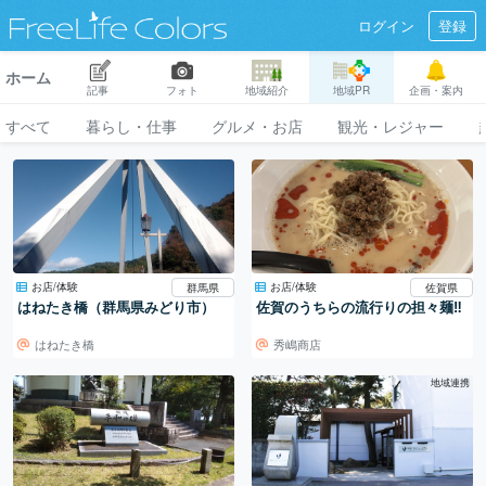
ログイン
登録
ホーム
記事
フォト
地域紹介
地域PR
企画・案内
すべて
暮らし・仕事
グルメ・お店
観光・レジャー
お店/体験
お店/体験
群馬県
佐賀県
はねたき橋（群馬県みどり市）
佐賀のうちらの流行りの担々麺‼️
はねたき橋
秀嶋商店
地域連携