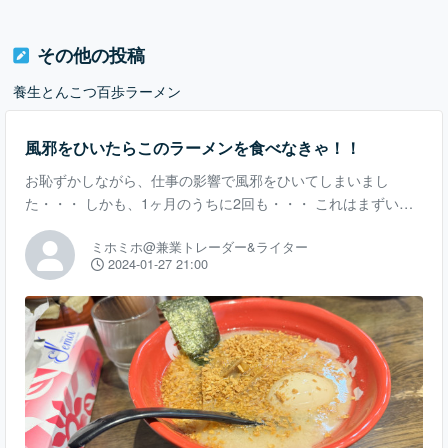
その他の投稿
養生とんこつ百歩ラーメン
風邪をひいたらこのラーメンを食べなきゃ！！
お恥ずかしながら、仕事の影響で風邪をひいてしまいまし
た・・・ しかも、1ヶ月のうちに2回も・・・ これはまずいと
思い、昔父から『風邪の時はニンニクを食え！』と言われたこ
ミホミホ@兼業トレーダー&ライター
とを思い出し、ニンニクを摂取することにしました。 ニンニク
2024-01-27 21:00
を摂取する上で選んだのが、百歩ラーメンに行くこと。 こちら
は『医食同源』と『養生とんこつ』をコンセプトにしているラ
ーメン屋なので、1ヶ月で2度も風邪をひいてしまった私にとっ
て、なくてはならないお店なのです（笑） オーソドックスな百
歩ラーメンに、揚げニンニクをトッピングすれば