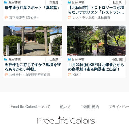
お店/体験
お店/体験
京都府
秋田県
毎年通う紅葉スポット「真如堂」
【北秋田市】トロトロソースが堪
らないナポリタン「レストラン北
欧」
真正極楽寺 (真如堂)
レストラン北欧 - 北秋田市
公式
お店/体験
お店/体験
神奈川県
山梨県
11月23日(日)KEFIは北鎌倉たから
氏神様をご存じですか？地域を守
の庭手創り市＆陶器市に出店！
るありがたい神様。
KEFI
八幡神社 - 山梨県甲府市貢川
FreeLife Colorsについて
使い方
ご利用規約
プライバシ