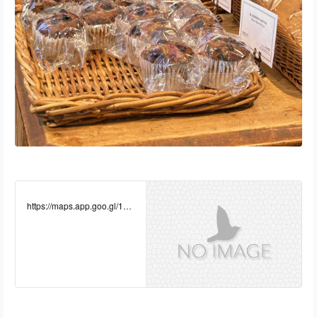
https://maps.app.goo.gl/1Gp
niqriGHRi9QzZ6?g_st=co
m.google.maps.preview.cop
y