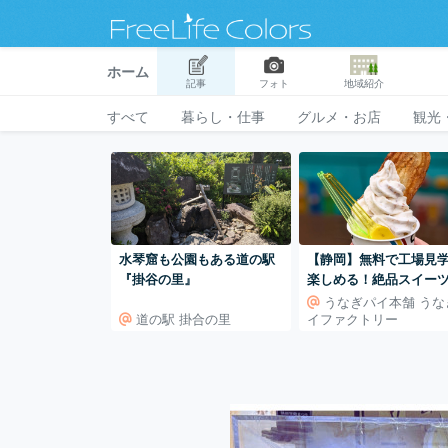
ホーム
記事
フォト
地域紹介
すべて
暮らし・仕事
グルメ・お店
観光
水琴窟も公園もある道の駅
【静岡】無料で工場見
『掛谷の里』
楽しめる！絶品スイーツ
『うなぎパイファクト
うなぎパイ本舗 うな
道の駅 掛合の里
イファクトリー
ー』