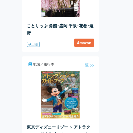
ことりっぷ 角館･盛岡 平泉･花巻･遠
野
Amazon
秋田県
地域／旅行本
一覧 >>
東京ディズニーリゾート アトラク