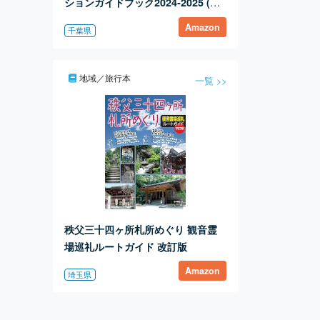
ションガイドブック2024‐2025 (My
Tokyo Disney Resort)
Amazon
千葉県
地域／旅行本
一覧 >>
秩父三十四ヶ所札所めぐり 観音霊
場巡礼ルートガイド 改訂版
Amazon
埼玉県