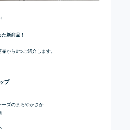
が…
った新商品！
商品から2つご紹介します。
ップ
チーズのまろやかさが
物！
で