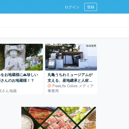
ログイン
登録
地域連携
いをお地蔵様に🙏珍しい
丸亀うちわミュージアムが
優さんのお地蔵様！？
支える、産地継承と人材育
FreeLife Colors メディア
成 ― 400年続く地場産業
寅さん地蔵
事務局
を、次の世代へ