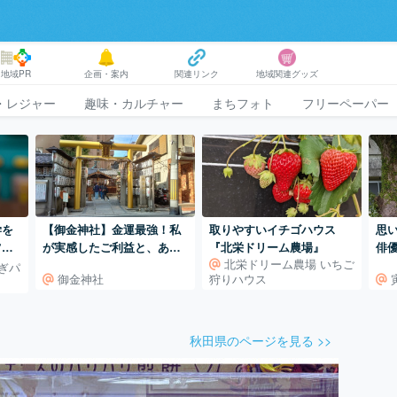
地域PR
企画・案内
関連リンク
地域関連グッズ
・レジャー
趣味・カルチャー
まちフォト
フリーペーパー
学を
【御金神社】金運最強！私
取りやすいイチゴハウス
思
も♪
が実感したご利益と、あま
『北栄ドリーム農場』
俳
北栄ドリーム農場 いちご
リ
り知られていないが有名な
ぎパ
御金神社
狩りハウス
神様も祀られている！
秋田県のページを見る >>