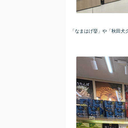
「なまはげ👹」や「秋田犬