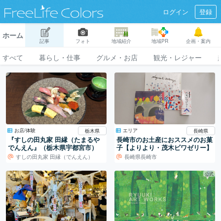
ログイン
登録
ホーム
記事
フォト
地域紹介
地域PR
企画・案内
すべて
暮らし・仕事
グルメ・お店
観光・レジャー
お店/体験
エリア
栃木県
長崎県
『すしの田丸家 田縁（たまるや
長崎市のお土産におススメのお菓
でんえん』（栃木県宇都宮市）
子【よりより・茂木ビワゼリー】
すしの田丸家 田縁（でんえん）
長崎県長崎市
公式