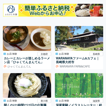
お店/体験
お店/体験
京都府
長崎県
カレーとカレーが楽しめるラーメ
WARANAYAファーム&カフェ｜
ン店「ひゃくてんまんてん」
長崎県大村市
ひゃくてんまんてん
WARANAYA FARM&CAFE
公式
お店/体験
お店/体験
香川県
滋賀県
開くのは1時間だけ[日の出製麺
深尾竜騎／イラストレーター：絵