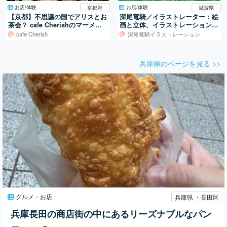
お店/体験
お店/体験
京都府
滋賀県
【京都】不思議の国でアリスとお
深尾竜騎／イラストレーター：絵
茶会？ cafe Cherishのマーメイ
画と立体、イラストレーションの
ド・パフェ
世界
cafe Cherish
深尾竜騎イラストレーション
兵庫県のページを見る >>
グルメ・お店
兵庫県 ・長田区
兵庫長田の商店街の中にあるリーズナブルなパン