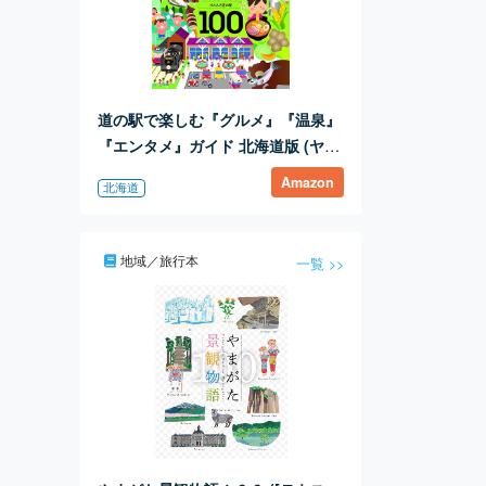
道の駅で楽しむ『グルメ』『温泉』
『エンタメ』ガイド 北海道版 (ヤエ
スメディアムック755)
Amazon
北海道
地域／旅行本
一覧 >>