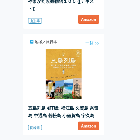
やまがた景観物語１００ ([テキス
ト])
Amazon
山形県
地域／旅行本
一覧 >>
五島列島 4訂版: 福江島 久賀島 奈留
島 中通島 若松島 小値賀島 宇久島
Amazon
長崎県