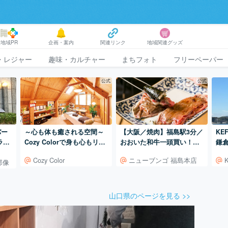
地域PR
企画・案内
関連リンク
地域関連グッズ
・レジャー
趣味・カルチャー
まちフォト
フリーペーパー
公式
公式
【大阪／焼肉】福島駅3分／
KE
バー
～心も体も癒される空間～
おおいた和牛一頭買い！お
鎌
ラの
Cozy Colorで身も心もリフ
おいた和牛専門焼肉店。
ン
レッシュ
ニューブンゴ 福島本店
Cozy Color
郎像
山口県のページを見る >>