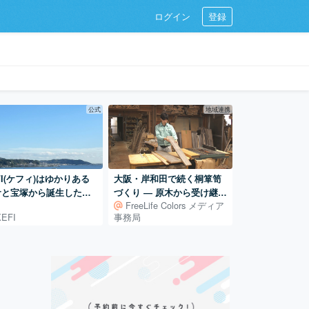
ログイン
登録
公式
地域連携
FI(ケフィ)はゆかりある
大阪・岸和田で続く桐箪笥
倉と宝塚から誕生したハ
づくり ― 原木から受け継ぐ
FreeLife Colors メディア
ドメイドブランド
田中家具製作所の仕事
KEFI
事務局