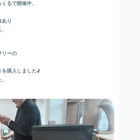
るくるで開催中。
、
数あり
た。
サリーの
スを購入しました♪
た。