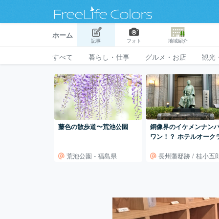
ホーム
記事
フォト
地域紹介
すべて
暮らし・仕事
グルメ・お店
観光
藤色の散歩道〜荒池公園
銅像界のイケメンナン
ワン！？ ホテルオーク
桂小五郎像
荒池公園 - 福島県
長州藩邸跡 / 桂小五