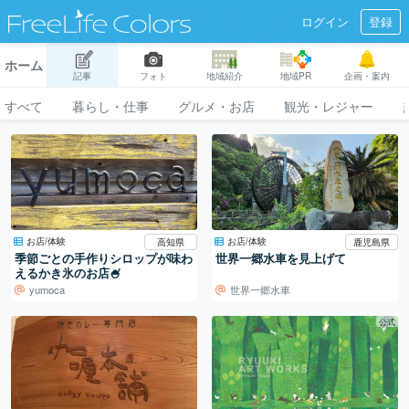
ログイン
登録
ホーム
記事
フォト
地域紹介
地域PR
企画・案内
すべて
暮らし・仕事
グルメ・お店
観光・レジャー
お店/体験
お店/体験
高知県
鹿児島県
季節ごとの手作りシロップが味わ
世界一郷水車を見上げて
えるかき氷のお店🍧
yumoca
世界一郷水車
公式