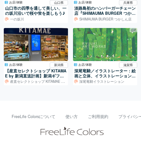
お店/体験
お店/体験
山口県
兵庫県
山口市の四季を通して美しい、一
淡路島初のハンバーガーチェーン
の坂川沿いで桜や蛍を楽しもう♪
店『SHIMAUMA BURGER つかし
ん店』
一の坂川
SHIMAUMA BURGER つかしん店
公式
お店/体験
お店/体験
新潟県
滋賀県
【産直セレクトショップ KITAMA
深尾竜騎／イラストレーター：絵
E by 新潟直送計画】新潟ギフト
画と立体、イラストレーションの
ならここがおすすめ！
世界
産直セレクトショップ KITAMAE by 新潟直送計画
深尾竜騎イラストレーション
FreeLife Colorsについて
使い方
ご利用規約
プライバシ