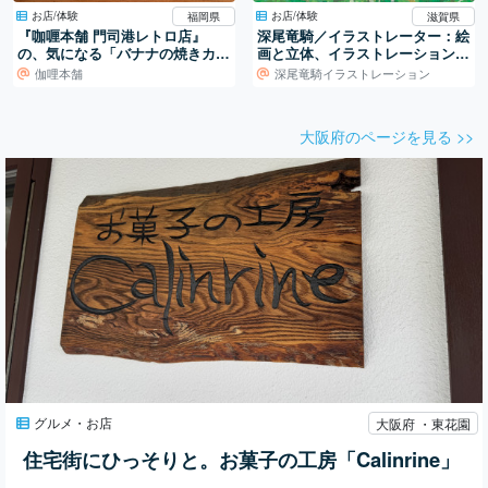
お店/体験
お店/体験
福岡県
滋賀県
『咖喱本舗 門司港レトロ店』
深尾竜騎／イラストレーター：絵
の、気になる「バナナの焼きカレ
画と立体、イラストレーションの
ー」
世界
伽哩本舗
深尾竜騎イラストレーション
大阪府のページを見る >>
グルメ・お店
大阪府 ・東花園
住宅街にひっそりと。お菓子の工房「Calinrine」