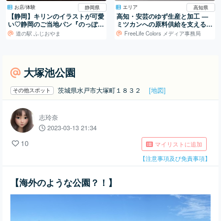
お店/体験
エリア
静岡県
高知県
【静岡】キリンのイラストが可愛
高知・安芸のゆず生産と加工 ―
い♡静岡のご当地パン『のっぽパ
ミツカンへの原料供給を支える仕
ン』
組み
道の駅 ふじおやま
FreeLife Colors メディア事務局
大塚池公園
茨城県水戸市大塚町１８３２
[地図]
その他スポット
志玲奈
2023-03-13 21:34
10
マイリストに追加
【注意事項及び免責事項】
【海外のような公園？！】