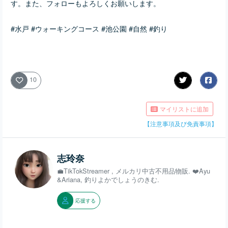
す。また、フォローもよろしくお願いします。
#水戸 #ウォーキングコース #池公園 #自然 #釣り
10
マイリストに追加
【注意事項及び免責事項】
志玲奈
💼TikTokStreamer , メルカリ中古不用品物販. ❤️Ayu
&Ariana, 釣りよかでしょうのきむ.
応援する