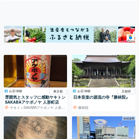
お店/体験
お店/体験
東京都
京都府
雰囲気とスタッフに感動ヤキトン
日本音楽の源流の寺『勝林院』
SAKABAアケボノヤ 人形町店
ヤキトンSAKABAアケボノヤ 人形町店
勝林院
地域連携