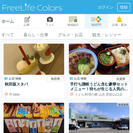
ログイン
登録
ホーム
記事
フォト
地域紹介
地域PR
企画・案内
すべて
暮らし・仕事
グルメ・お店
観光・レジャー
お店/体験
お店/体験
秋田県
佐賀県
秋田版スタバ
手打ち讃岐うどん含む豪華セット
メニュー！待ちが生じる人気のう
どん屋さん。
R table
うどん料理の郷 山忠 肥前山口店
地域連携