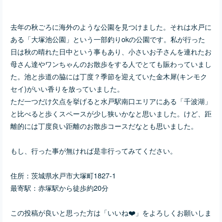
去年の秋ごろに海外のような公園を見つけました。それは水戸に
ある「大塚池公園」という一部釣りokの公園です。私が行った
日は秋の晴れた日中という事もあり、小さいお子さんを連れたお
母さん達やワンちゃんのお散歩をする人でとても賑わっていまし
た。池と歩道の脇には丁度？季節を迎えていた金木犀(キンモク
セイ)がいい香りを放っていました。
ただ一つだけ欠点を挙げると水戸駅南口エリアにある「千波湖」
と比べると歩くスペースが少し狭いかなと思いました。けど、距
離的には丁度良い距離のお散歩コースだなとも思いました。
もし、行った事が無ければ是非行ってみてください。
住所：茨城県水戸市大塚町1827-1
最寄駅：赤塚駅から徒歩約20分
この投稿が良いと思った方は「いいね❤️」をよろしくお願いしま