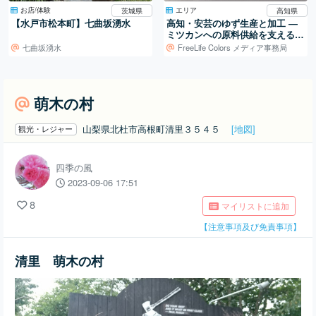
お店/体験
エリア
茨城県
高知県
【水戸市松本町】七曲坂湧水
高知・安芸のゆず生産と加工 ―
ミツカンへの原料供給を支える仕
組み
七曲坂湧水
FreeLife Colors メディア事務局
萌木の村
山梨県北杜市高根町清里３５４５
[地図]
観光・レジャー
四季の風
2023-09-06 17:51
8
マイリストに追加
【注意事項及び免責事項】
清里 萌木の村