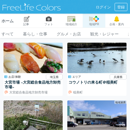
ログイン
登録
ホーム
記事
フォト
地域紹介
地域PR
企画・案内
すべて
暮らし・仕事
グルメ・お店
観光・レジャー
お店/体験
エリア
埼玉県
兵庫県
大宮市場 ~大宮総合食品地方卸売
コウノトリの来る町＠稲美町
市場~
大宮総合食品地方卸売市場
稲美町
地域連携