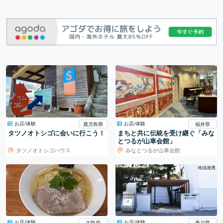
お店/体験
お店/体験
鹿児島県
福井県
タツノオトシゴに会いに行こう！
まちと共に伝統を受け継ぐ「みな
とつるが山車会館」
タツノオトシゴハウス
みなとつるが山車会館
地域連携
お店/体験
お店/体験
大阪府
香川県