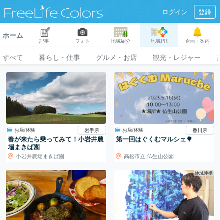
ログイン
登録
ホーム
記事
フォト
地域紹介
地域PR
企画・案内
すべて
暮らし・仕事
グルメ・お店
観光・レジャー
お店/体験
お店/体験
岩手県
香川県
春が来たら乗ってみて！小岩井農
第一回はぐくむマルシェ🌳
場まきば園
小岩井農場まきば園
高松市立 仏生山公園
地域連携