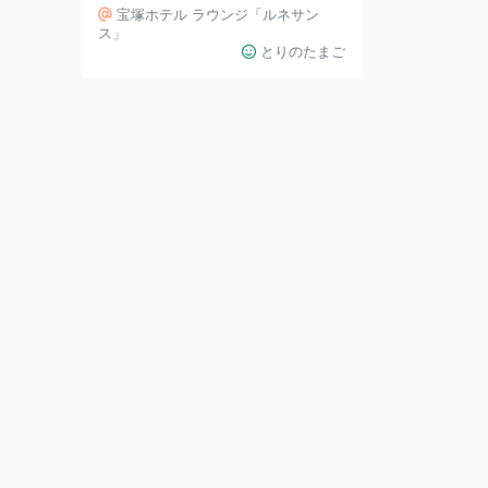
きな方なら、宝塚ホテルのラウンジ
宝塚ホテル ラウンジ「ルネサン
「ルネサンス」でのアフタヌーンテ
ス」
とりのたまご
ィーはおすすめです。 アフタヌー
ンティーの場合、予約は必須です
が、宝塚歌劇の公演時間前後を避け
るか、休演日を選べば混雑すること
はまずないと思われます。（公演真
っ只中の時間帯もおすすめです）
アフタヌーンティーのメニューは、
三段のスタンドにのって運ばれてき
ます。 （予約の際に誕生日祝いで
あることを伝えたら、プレートを足
してくださいました！）