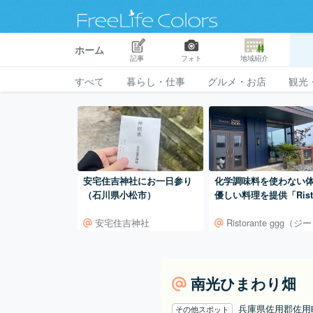
ホーム
記事
フォト
地域紹介
すべて
暮らし・仕事
グルメ・お店
観光
安宅住吉神社にお一日参り
化学調味料を使わない
（石川県小松市）
優しい料理を提供「Rist
nte ggg（ジー）」（
安宅住吉神社
Ristorante ggg（ジ
岩国市由宇町神東）
南光ひまわり畑
兵庫県佐用郡佐
その他スポット