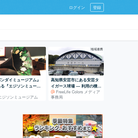
ログイン
登録
地域連携
バンダイミュージアム』
高知県安芸市にある安芸タ
ある『エジソンミュージ
イガース球場 ― 利用の積み
FreeLife Colors メディア
ム』（栃木県壬生町）お
重ねで支えられる地域の球
エジソンミュージアム
事務局
ちゃのまち（地名です）
場