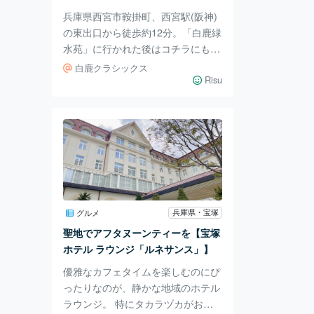
をセットにして食
兵庫県西宮市鞍掛町、西宮駅(阪神)
の東出口から徒歩約12分。「白鹿緑
水苑」に行かれた後はコチラにも立
ち寄ってみてください。 「白鹿ク
白鹿クラシックス
ラシックス」は白鹿のお酒や関連商
Risu
品を販売しているほか、飲み比べや
季節限定の商品も試飲できます。と
てもお手頃な価格でなみなみと注い
でくれるのでお得ですよ～。 隣に
は「酒ミュージアム」もあります。
入館料500円 10：00～17：00 火
曜日は休館日です。 大きな立派な
酒蔵には、記念館と酒蔵館があり、
兵庫県・宝塚
グルメ
消えゆく酒造用具や古文書史料など
聖地でアフタヌーンティーを【宝塚
を保存し、酒のまちの景観を形作る
ホテル ラウンジ「ルネサンス」】
酒蔵
優雅なカフェタイムを楽しむのにぴ
ったりなのが、静かな地域のホテル
ラウンジ。 特にタカラヅカがお好