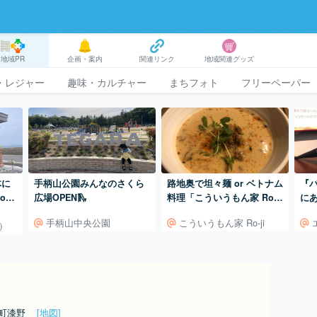
地域PR
企画・案内
関連リンク
地域関連グッズ
・レジャー
趣味・カルチャー
まちフォト
フリーペーパー
体に
手柄山公園みんなのさくら
路地奥で坦々麺 or ベトナム
『
ora
広場OPEN🛝
料理「こういうもん家 Ro-j
に
山口県
i」
ア
手柄山中央公園
こういうもん家 Ro-ji
ー）
も
用町漆野
[地図]