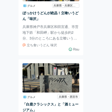
友人へのちょっとしたプレゼントに
兵庫県・兵庫区和田岬
グルメ
も良さそうなものがあって、通いた
ぼっかけうどんが絶品！立喰いうど
くなってしまいます😊 併設された
ん「味沢」
カフ
兵庫県神戸市兵庫区和田宮通、市営
地下鉄「和田岬」駅から徒歩約2
分、3分のところにある立喰いうど
ん「味沢」さんに行ってきました。
立ち食いうどん 味沢
定休日無休で、朝の5：30からオー
Risu
プンしているんですよ～！ この日
も午前の早い時間でしたが、朝から
大人気で賑わっていましたよ。 一
番人気で名物の「ぼっかけうどん」
450円。牛すじがたっぷり入ってい
て、出汁に溶け込んでいておいし
い！出汁は少し甘めで全部汁まで飲
み干したくなるおいしさです。 か
兵庫県・西宮市
グルメ
けうどんはなんと、260円という安
「白鹿クラシックス」と「酒ミュー
さ！かけうどんと唐揚げやおにぎり
ジアム」