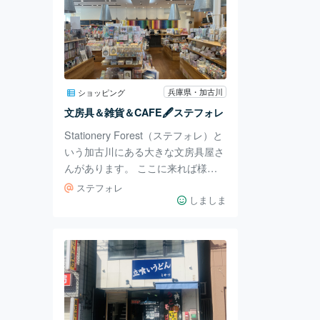
兵庫県・加古川
ショッピング
文房具＆雑貨＆CAFE🖋ステフォレ
Stationery Forest（ステフォレ）と
いう加古川にある大きな文房具屋さ
んがあります。 ここに来れば様々
な文房具はもちろん、かわいい雑
ステフォレ
貨、カフェまで併設されていて見て
しましま
楽しい食べて美味しいお店になって
います。 ここへはハンコと、ハン
コの朱肉を探しにきたのですが、そ
れだけでもたっくさん種類があって
驚きました！ 和色カラーの朱肉や
金銀の朱肉もありました🌟 お目当
ての文房具を探すのも良いですが、