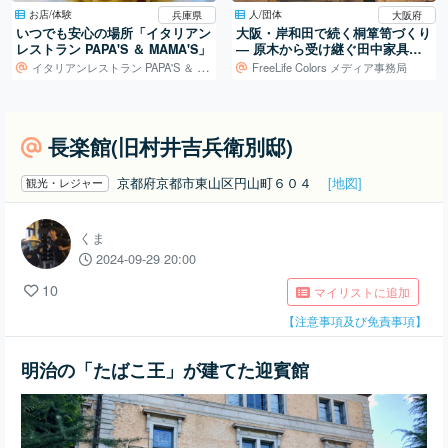
お店/体験
人/団体
兵庫県
大阪府
いつでも安心の場所「イタリアン
大阪・岸和田で続く桐箪笥づくり
レストラン PAPA'S ＆ MAMA'S」
― 原木から受け継ぐ田中家具製
作所の仕事
イタリアンレストラン PAPA'S ＆ MAMA'S
FreeLife Colors メディア事務局
長楽館(旧村井吉兵衛別邸)
京都府京都市東山区円山町６０４
[地図]
観光・レジャー
くま
2024-09-29 20:00
10
マイリストに追加
【注意事項及び免責事項】
明治の「たばこ王」が建てた迎賓館