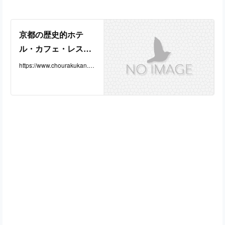
京都の歴史的ホテ
ル・カフェ・レスト
ラン長楽館 | 長楽館
https://www.chourakukan.c
o.jp/
公式ページ