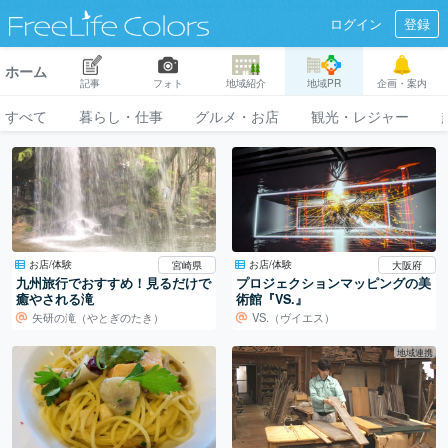
ログイン
登録
ホーム
記事
フォト
地域紹介
地域PR
企画・案内
すべて
暮らし・仕事
グルメ・お店
観光・レジャー
お店/体験
お店/体験
宮崎県
大阪府
九州旅行でおすすめ！見るだけで
プロジェクションマッピングの美
癒やされる滝
術館『VS.』
矢研の滝（やとぎのたき）
VS.（ヴイエス）
地域連携