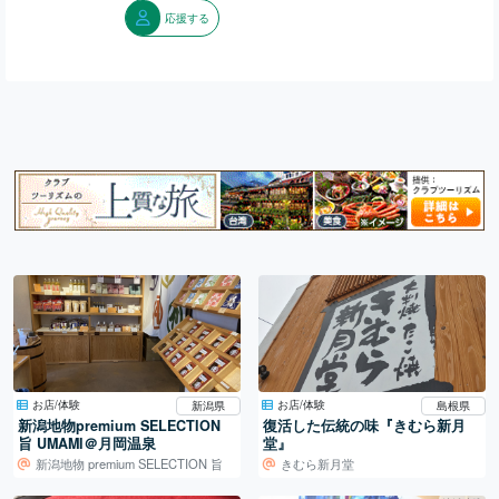
応援する
お店/体験
お店/体験
新潟県
島根県
新潟地物premium SELECTION
復活した伝統の味『きむら新月
旨 UMAMI＠月岡温泉
堂』
新潟地物 premium SELECTION 旨
きむら新月堂