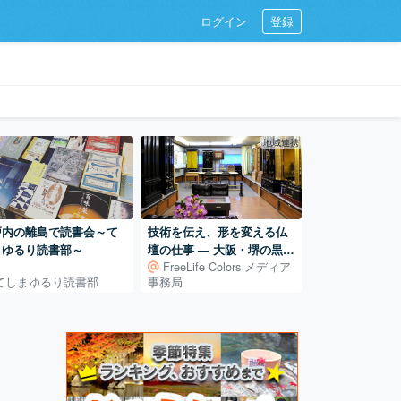
ログイン
登録
地域連携
戸内の離島で読書会～て
技術を伝え、形を変える仏
まゆるり読書部～
壇の仕事 ― 大阪・堺の黒澤
FreeLife Colors メディア
商店
てしまゆるり読書部
事務局