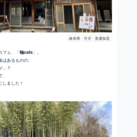
岐阜県・可児・美濃加茂
カフェ、「
」。
楡cafe
板はあるものの、
が…？
で、
にしました！