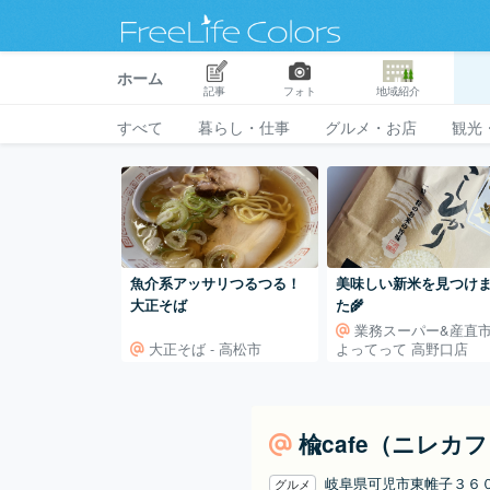
ホーム
記事
フォト
地域紹介
すべて
暮らし・仕事
グルメ・お店
観光
魚介系アッサリつるつる！
美味しい新米を見つけ
大正そば
た🌾
業務スーパー&産直
大正そば - 高松市
よってって 高野口店
楡cafe（ニレカ
岐阜県可児市東帷子３
グルメ