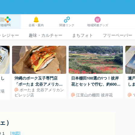
地域PR
企画・案内
関連リンク
地域関連グッズ
・レジャー
趣味・カルチャー
まちフォト
フリーペーパー
まし
沖縄のポーク玉子専門店
日本棚田100選の1つ！彼岸
瀬
「ポーたま 北谷アメリカン
花とセットで佇む、約600枚
し
ポーたま 北谷アメリカン
ビレッジ店」
の江里山の棚田。
市場
ビレッジ店
江里山の棚田 彼岸花
フェ）
６０１
[地図]