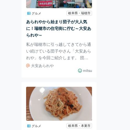
ており、地方都市随一であるといえ
ます。 3．アクセス 柳ケ瀬商店街へ
岐阜県・瑞穂市
グルメ
はJR岐阜駅から岐阜バス｢N80高富｣
あられやから始まり団子が大人気
行をはじめとする行先番号｢N32｣～
に！瑞穂市の住宅街に佇む～大安あ
られや～
私が瑞穂市に引っ越してきてから通
い続けている団子やさん「大安あら
れや」を今回ご紹介します。 団子
やなのに「あられや？」と思った方
大安あられや
も多いかもしれませんが、大安あら
mitsu
れやは当初「あられ」をメインとし
たお菓子の販売をされていました。
店内に入ると、あられ以外にどこか
懐かしいお菓子がたくさん売られて
います。 当初はあられをメインで
販売されていたようですが、なかな
かお客さんが入らなかった過去が。
そこで団子の販売を始めたところS
岐阜県・本巣市
グルメ