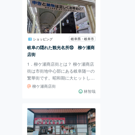
岐阜県・岐阜市
ショッピング
岐阜の隠れた観光名所⑩ 柳ケ瀬商
店街
1．柳ケ瀬商店街とは？ 柳ケ瀬商店
街は市街地中心部にある岐阜随一の
繁華街です。昭和期に大ヒットした
「柳ヶ瀬ブルース」発祥の地でもあ
柳ケ瀬商店街
り、今なおこの曲のファンが訪れま
林智哉
す。 2．行ってみた。 柳ケ瀬商店街
は縦横無尽にアーケードが張り巡ら
されており、雨の日でも安心して行
くことが出来ます。まだまだシャッ
ターの閉じている店が多いですが、
開いているお店はそれなりに賑わっ