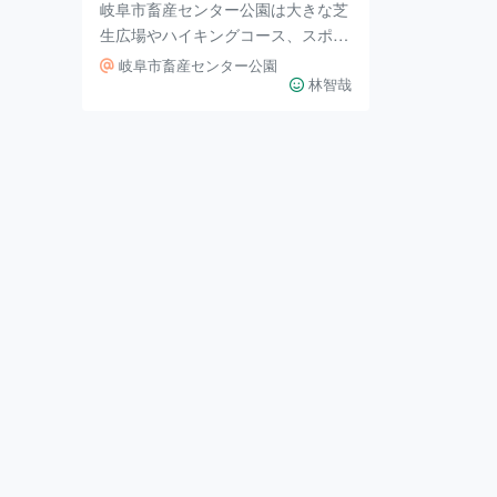
岐阜市畜産センター公園は大きな芝
生広場やハイキングコース、スポー
ツ施設のあるレジャー施設です。入
岐阜市畜産センター公園
場料が無料ということもあり、休日
林智哉
になると多くのカップルや家族連れ
が訪れます。 2．行ってみた。 畜産
センターの中に入ると、広々とした
芝生公園があり、のどかな雰囲気に
なっています。私が訪れた春は桜が
咲き誇っており、花見の目的で訪問
している人も多くいました。 3．ア
クセス 岐阜市畜産センター公園へ
はＪＲ岐阜駅から高富方面の岐阜バ
スに乗車することによって行くこと
が出来ます。