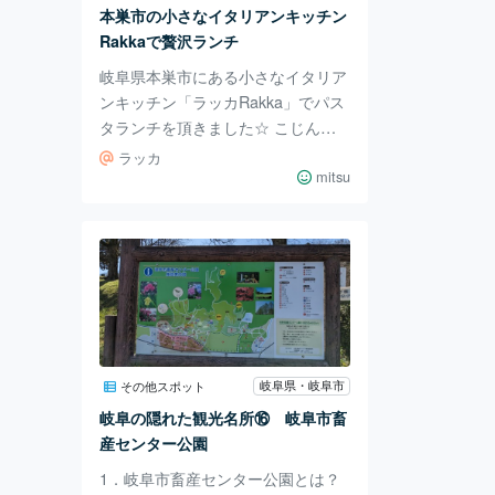
NSでの口コミが広がり、団子の人
本巣市の小さなイタリアンキッチン
気が爆発したようです。 「あられ
Rakkaで贅沢ランチ
や」なんですが、
岐阜県本巣市にある小さなイタリア
ンキッチン「ラッカRakka」でパス
タランチを頂きました☆ こじんま
りとしたお店ですが、店内はとても
ラッカ
かわいい雰囲気ですよ♪ ランチは1,
mitsu
580円（税込）でパスタかオムライ
スが選べます。 前菜と自家製パ
ン、デザート、ドリンクがついてい
てボリューム満点！ パスタかオム
ライス…どちらにするか迷いました
が、今回は手打ちパスタを選びまし
た。 まずは前菜から～ 前菜はサー
モンやピザ、サラダなどがついてい
岐阜県・岐阜市
その他スポット
て、とても満足な内容♡ パスタも
岐阜の隠れた観光名所⑯ 岐阜市畜
もっちりとした食感♪ ソースがとて
産センター公園
も絡んで
1．岐阜市畜産センター公園とは？