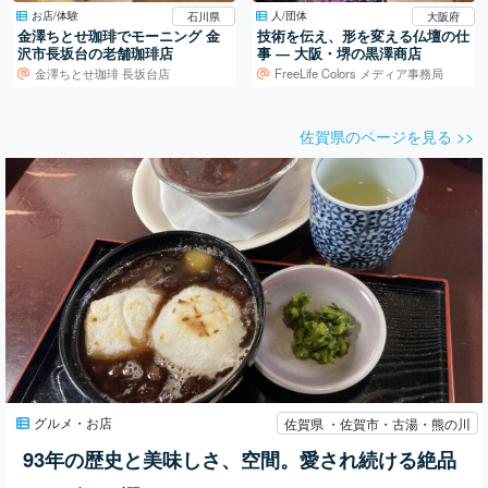
お店/体験
人/団体
石川県
大阪府
金澤ちとせ珈琲でモーニング 金
技術を伝え、形を変える仏壇の仕
沢市長坂台の老舗珈琲店
事 ― 大阪・堺の黒澤商店
金澤ちとせ珈琲 長坂台店
FreeLife Colors メディア事務局
佐賀県のページを見る >>
グルメ・お店
佐賀県 ・佐賀市・古湯・熊の川
93年の歴史と美味しさ、空間。愛され続ける絶品