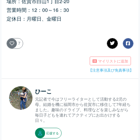
場所：佐賀市白山1丁目2-20
営業時間：12：00～16：30
定休日：月曜日、金曜日
7
マイリストに追加
【注意事項及び免責事項】
ひーこ
元記者で今はフリーライターとして活動する2児の
母。結婚を機に福岡市から佐賀市に移住して7年経ち
ました。趣味のドライブ、料理などを楽しみながら
毎日子どもを連れてアクティブにお出かけする
日々。
応援する