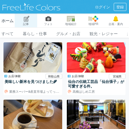
ログイン
登録
ホーム
記事
フォト
地域紹介
地域PR
企画・案内
すべて
暮らし・仕事
グルメ・お店
観光・レジャー
お店/体験
お店/体験
和歌山県
宮城県
美味しい新米を見つけました🌾
仙台の伝統工芸品「仙台張子」が
可愛すぎる件。
業務スーパー&産直市場よってって 高野口店
高橋はしめ工房
地域連携