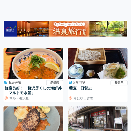
お店/体験
お店/体験
愛媛県
長野県
鮮度良好！ 贅沢尽くしの海鮮丼
蕎麦 日賀志
「マルトモ水産」
マルトモ水産
そばや日賀志
地域連携