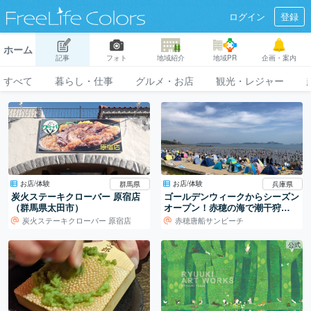
ログイン
登録
ホーム
記事
フォト
地域紹介
地域PR
企画・案内
すべて
暮らし・仕事
グルメ・お店
観光・レジャー
お店/体験
お店/体験
群馬県
兵庫県
炭火ステーキクローバー 原宿店
ゴールデンウィークからシーズン
（群馬県太田市）
オープン！赤穂の海で潮干狩
り！！
炭火ステーキクローバー 原宿店
赤穂唐船サンビーチ
公式