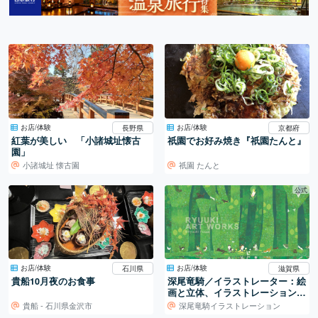
お店/体験
お店/体験
長野県
京都府
紅葉が美しい 「小諸城址懐古
祇園でお好み焼き『祇園たんと』
園」
小諸城址 懐古園
祇園 たんと
公式
お店/体験
お店/体験
石川県
滋賀県
貴船10月夜のお食事
深尾竜騎／イラストレーター：絵
画と立体、イラストレーションの
世界
貴船 - 石川県金沢市
深尾竜騎イラストレーション