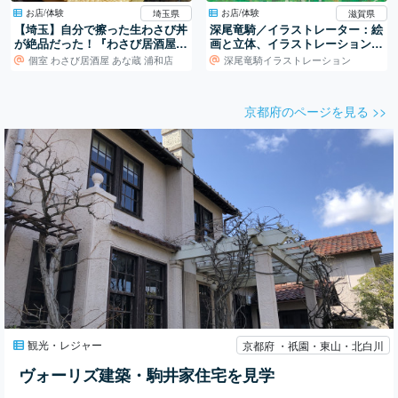
お店/体験
お店/体験
埼玉県
滋賀県
【埼玉】自分で擦った生わさび丼
深尾竜騎／イラストレーター：絵
が絶品だった！『わさび居酒屋
画と立体、イラストレーションの
あな蔵』
世界
個室 わさび居酒屋 あな蔵 浦和店
深尾竜騎イラストレーション
京都府のページを見る >>
観光・レジャー
京都府 ・祇園・東山・北白川
ヴォーリズ建築・駒井家住宅を見学