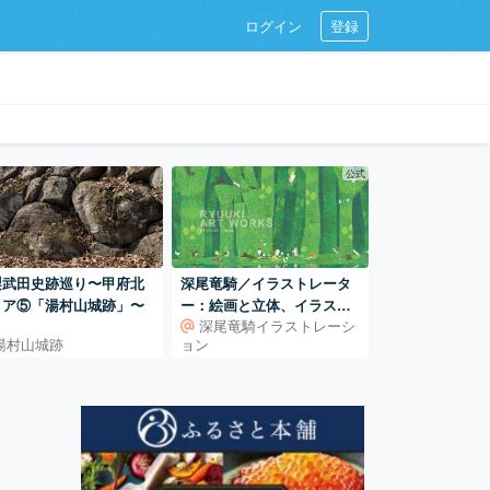
ログイン
登録
公式
梨武田史跡巡り〜甲府北
深尾竜騎／イラストレータ
リア⑤「湯村山城跡」〜
ー：絵画と立体、イラスト
深尾竜騎イラストレーシ
レーションの世界
湯村山城跡
ョン