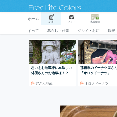
ホーム
記事
フォト
地域紹介
すべて
暮らし・仕事
グルメ・お店
観光
思いをお地蔵様に🙏珍しい
那覇市のドーナツ屋さ
俳優さんのお地蔵様！？
「オロクドーナツ」
寅さん地蔵
オロクドーナツ