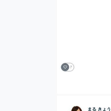
7
まる きょ