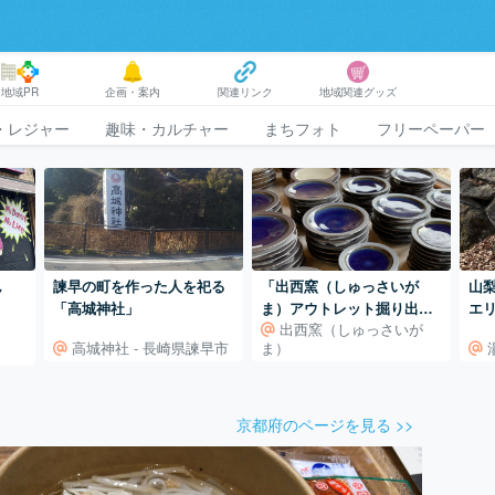
地域PR
企画・案内
関連リンク
地域関連グッズ
・レジャー
趣味・カルチャー
まちフォト
フリーペーパー
ん
諫早の町を作った人を祀る
「出西窯（しゅっさいが
山
「高城神社」
ま）アウトレット掘り出し
エ
出西窯（しゅっさいが
市」の魅惑的なブルーの器
高城神社 - 長崎県諫早市
ま）
京都府のページを見る >>