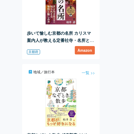
歩いて愉しむ京都の名所 カリスマ
案内人が教える定番社寺・名所と味
めぐり (SB新書 617)
Amazon
京都府
地域／旅行本
一覧 >>