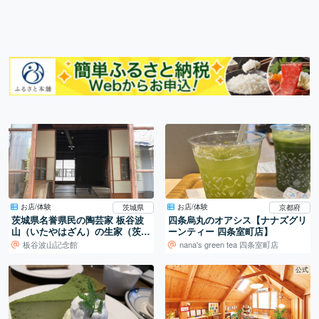
お店/体験
お店/体験
茨城県
京都府
茨城県名誉県民の陶芸家 板谷波
四条烏丸のオアシス【ナナズグリ
山（いたやはざん）の生家（茨城
ーンティー 四条室町店】
県筑西市）
板谷波山記念館
nana's green tea 四条室町店
公式