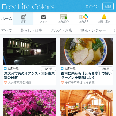
ログイン
登録
ホーム
記事
フォト
地域紹介
地域PR
企画・案内
すべて
暮らし・仕事
グルメ・お店
観光・レジャー
お店/体験
お店/体験
大分県
福島県
東大分市民のオアシス・大分市東
白河に来たら【とら食堂】で旨い
部公民館
ラーメンを堪能しよう
大分市東部公民館
手打中華そば とら食堂
公式