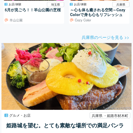
お店/体験
お店/体験
埼玉県
兵庫県
5月が見ごろ！！羊山公園の芝桜
～心も体も癒される空間～Cozy
Colorで身も心もリフレッシュ
羊山公園
Cozy Color
兵庫県のページを見る >>
グルメ・お店
兵庫県 ・姫路市材木町
姫路城を望む。とても素敵な場所での満足パンラ