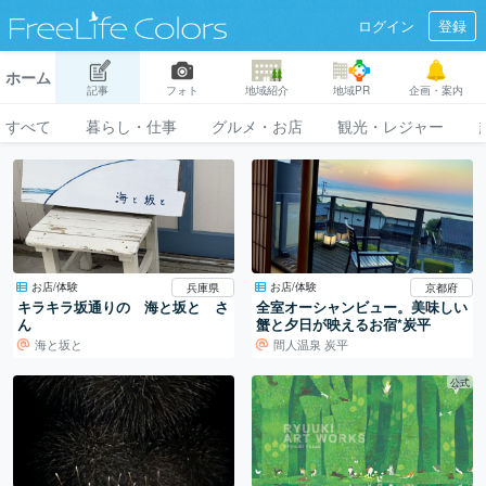
ログイン
登録
ホーム
記事
フォト
地域紹介
地域PR
企画・案内
すべて
暮らし・仕事
グルメ・お店
観光・レジャー
お店/体験
お店/体験
兵庫県
京都府
キラキラ坂通りの 海と坂と さ
全室オーシャンビュー。美味しい
ん
蟹と夕日が映えるお宿*炭平
海と坂と
間人温泉 炭平
公式