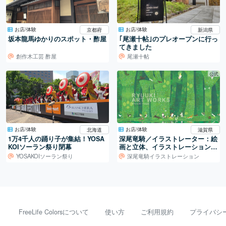
お店/体験
お店/体験
京都府
新潟県
坂本龍馬ゆかりのスポット・酢屋
｢尾瀬十帖｣のプレオープンに行っ
てきました
創作木工芸 酢屋
尾瀬十帖
公式
お店/体験
お店/体験
北海道
滋賀県
1万4千人の踊り子が集結！YOSA
深尾竜騎／イラストレーター：絵
KOIソーラン祭り閉幕
画と立体、イラストレーションの
世界
YOSAKOIソーラン祭り
深尾竜騎イラストレーション
FreeLife Colorsについて
使い方
ご利用規約
プライバシ