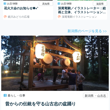
お店/体験
お店/体験
高知県
滋賀県
花火大会のお知らせ✺⋆*
深尾竜騎／イラストレーター：絵
画と立体、イラストレーションの
世界
鏡川みどりの広場
深尾竜騎イラストレーション
新潟県のページを見る >>
暮らし・仕事
新潟県 ・山古志
昔からの伝統を守る山古志の盆踊り