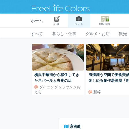
ホーム
記事
フォト
地域紹介
すべて
暮らし・仕事
グルメ・お店
観光
横浜中華街から移住してき
風情漂う空間で美食美
たネパール人夫妻の店
楽しめる創作居酒屋「
粹」
ダイニング＆ラウンジあ
えら
新粹
京都府