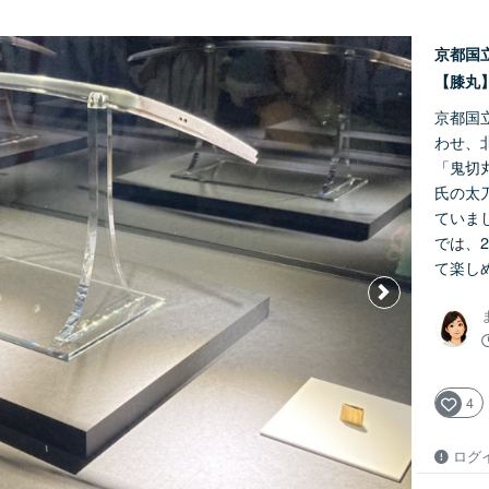
京都国
【膝丸
京都国
わせ、
「鬼切
氏の太
ていま
では、
て楽し
4
ログ