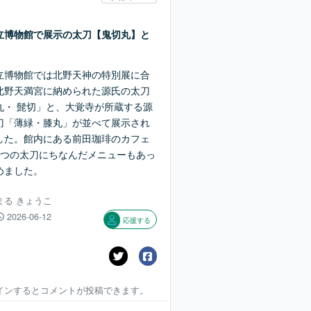
立博物館で展示の太刀【鬼切丸】と
】
立博物館では北野天神の特別展に合
北野天満宮に納められた源氏の太刀
丸・ 髭切」と、大覚寺が所蔵する源
刀「薄緑・膝丸」が並べて展示され
した。館内にある前田珈琲のカフェ
2つの太刀にちなんだメニューもあっ
めました。
まる きょうこ
2026-06-12
応援する
インするとコメントが投稿できます。