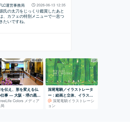
FLC運営事務局
2026-06-13 12:35
源氏の太刀をじっくり鑑賞したあと
は、カフェの特別メニューで一息つ
きたいですね。
地域連携
公式
術を伝え、形を変える仏
深尾竜騎／イラストレータ
仕事 ― 大阪・堺の黒澤
ー：絵画と立体、イラスト
FreeLife Colors メディア
深尾竜騎イラストレーシ
店
レーションの世界
務局
ョン