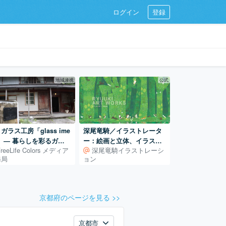
ログイン
登録
地域連携
公式
ガラス工房「glass ime
深尾竜騎／イラストレータ
」 ― 暮らしを彩るガラ
ー：絵画と立体、イラスト
FreeLife Colors メディア
深尾竜騎イラストレーシ
づくり／滋賀・葛川
レーションの世界
務局
ョン
京都府のページを見る >>
京都市