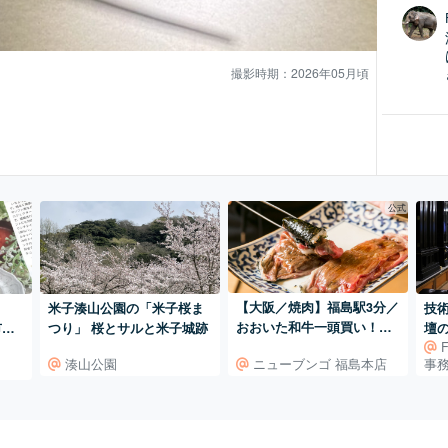
撮影時期：2026年05月頃
公式
【大阪／焼肉】福島駅3分／
米子湊山公園の「米子桜ま
技
おおいた和牛一頭買い！お
市内
つり」 桜とサルと米子城跡
壇の
おいた和牛専門焼肉店。
タン
商
ニューブンゴ 福島本店
湊山公園
事
ま