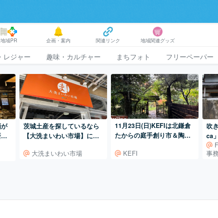
地域PR
企画・案内
関連リンク
地域関連グッズ
・レジャー
趣味・カルチャー
まちフォト
フリーペーパー
公式
11月23日(日)KEFIは北鎌倉
酒が
茨城土産を探しているなら
吹き
たからの庭手創り市＆陶器
新
【大洗まいわい市場】に行
ca
市に出店！
ってみよう!
ス
KEFI
大洗まいわい市場
事