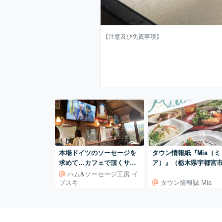
【注意及び免責事項】
本場ドイツのソーセージを
タウン情報紙『Mia（ミ
求めて…カフェで頂くサン
ア）』（栃木県宇都宮
ドとコーヒーに舌鼓♪
に発行）追加情報：ス
ハム&ソーセージ工房 イ
ブスキ
タウン情報誌 Mia
プラリー開催中（9/30
で）