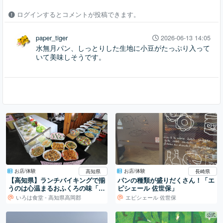
ログインするとコメントが投稿できます。
paper_tiger
2026-06-13 14:05
水無月パン、しっとりした生地に小豆がたっぷり入って
いて美味しそうです。
お店/体験
お店/体験
高知県
長崎県
【高知県】ランチバイキングで揃
パンの種類が盛りだくさん！「エ
うのは心温まるおふくろの味「い
ピシェール 佐世保」
ろは食堂」
いろは食堂 - 高知県高岡郡
エピシェール 佐世保
公式