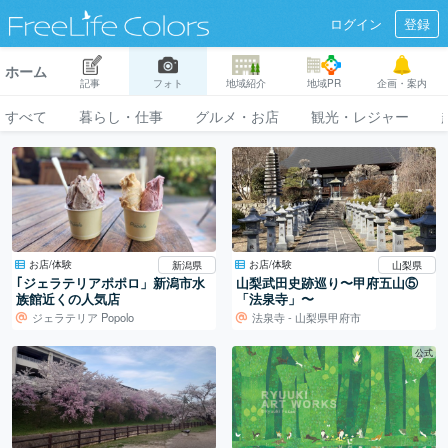
ログイン
登録
ホーム
記事
フォト
地域紹介
地域PR
企画・案内
すべて
暮らし・仕事
グルメ・お店
観光・レジャー
お店/体験
お店/体験
新潟県
山梨県
｢ジェラテリアポポロ」新潟市水
山梨武田史跡巡り〜甲府五山⑤
族館近くの人気店
「法泉寺」〜
ジェラテリア Popolo
法泉寺 - 山梨県甲府市
公式