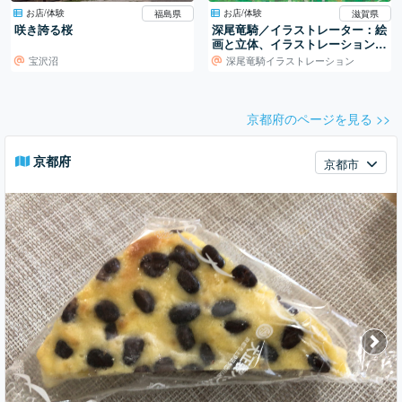
お店/体験
お店/体験
福島県
滋賀県
咲き誇る桜
深尾竜騎／イラストレーター：絵
画と立体、イラストレーションの
世界
宝沢沼
深尾竜騎イラストレーション
京都府のページを見る >>
京都府
京都市