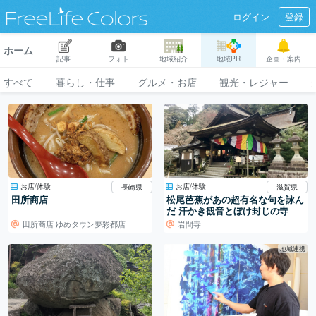
ログイン
登録
ホーム
記事
フォト
地域紹介
地域PR
企画・案内
すべて
暮らし・仕事
グルメ・お店
観光・レジャー
お店/体験
お店/体験
長崎県
滋賀県
田所商店
松尾芭蕉があの超有名な句を詠ん
だ 汗かき観音とぼけ封じの寺
田所商店 ゆめタウン夢彩都店
岩間寺
地域連携