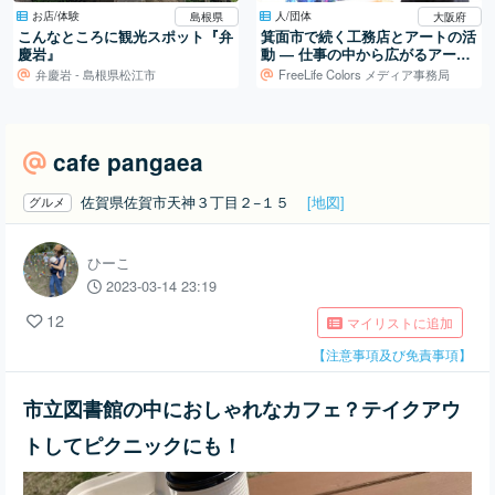
お店/体験
人/団体
島根県
大阪府
こんなところに観光スポット『弁
箕面市で続く工務店とアートの活
慶岩』
動 ― 仕事の中から広がるアート
制作
弁慶岩 - 島根県松江市
FreeLife Colors メディア事務局
cafe pangaea
佐賀県佐賀市天神３丁目２−１５
[地図]
グルメ
ひーこ
2023-03-14 23:19
12
マイリストに追加
【注意事項及び免責事項】
市立図書館の中におしゃれなカフェ？テイクアウ
トしてピクニックにも！