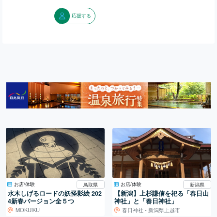
応援する
お店/体験
お店/体験
鳥取県
新潟県
水木しげるロードの妖怪影絵 202
【新潟】上杉謙信を祀る「春日山
4新春バージョン全５つ
神社」と「春日神社」
MOKUiKU
春日神社 - 新潟県上越市