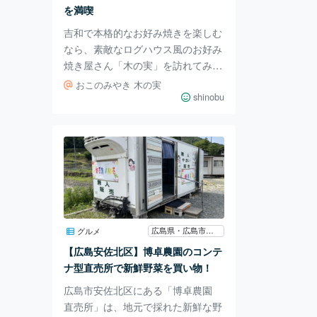
02
を満喫
吉和で本格的なお好み焼きを楽しむ
なら、素敵なログハウス風のお好み
焼き屋さん「木の実」を訪れてみて
ください。 お好み焼きは広島のソ
おこのみやき 木の実
ウルフード。 広島風お好み焼きを
shinobu
愛する人々にとって、吉和の「木の
実」は、お好み焼きを求めて足を運
ぶにふさわしい、まさにその場所で
す。 「木の実」の魅力は、まずそ
の雰囲気。 ログハウス風の外観と
内装は、まさに居心地の良さを感じ
させてくれます。店内に足を踏み入
れると、数個のランタンと弦楽器が
広島県・広島市・宮島・廿日市
グルメ
吊り下げられており、まるで山の中
【広島安佐北区】博卓農園のコンテ
で音楽会が始まるような感覚に包ま
ナ型直売所で新鮮野菜を買い物！
れます。（以前は本当
広島市安佐北区にある「博卓農園
直売所」は、地元で採れた新鮮な野