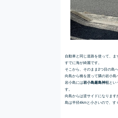
自動車と同じ道路を使って、ま
すでに海が綺麗です。
そこから、そのまま2つ目の島
向島から橋を渡って隣の岩小島
岩小島には
とい
岩小島厳島神社
す。
向島からは逆サイドになります
島は半径4kmと小さいので、す