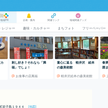
地域PR
企画・案内
関連リンク
地域関連グッズ
・レジャー
趣味・カルチャー
まちフォト
フリーペーパー
庭カ
刺し好き？それなら「満
童心に返る 軽井沢 絵本
春
福」でしょ！
の森美術館
囲
＊
お食事の店萬福
軽井沢絵本の森美術館
園
島町岩子島１９４４
[地図]