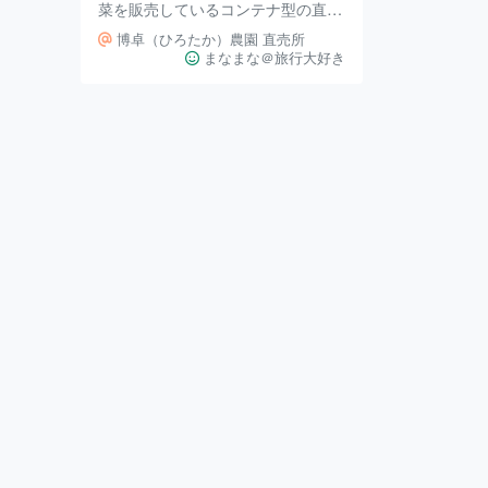
菜を販売しているコンテナ型の直売
所です。 地元で採れた旬の食材を
博卓（ひろたか）農園 直売所
リーズナブルな価格で購入できま
まなまな＠旅行大好き
す。 駐車場も広いため、北広島町
にお出かけの際に立ち寄るのもおす
すめ。 新鮮で安全な食材を求める
方におすすめの直売所です。 店舗
名：博卓農園 直売所 住所：〒731-1
141 広島県広島市安佐北区安佐町鈴
張3334 営業時間：9:00～17:00 定
休日：なし 電話番号：なし 駐車
場：あり