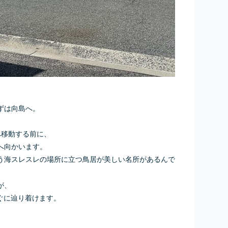
ずは向島へ。
へ移動する前に、
へ向かいます。
う海スレスレの場所に立つ鳥居が美しい名所があるんで
が、
ぐに辿り着けます。