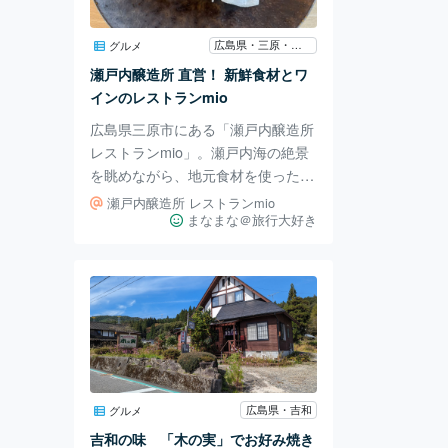
公園は、週末に自然を堪能できる施
設ですよ。
広島県・三原・竹原・東広島
グルメ
瀬戸内醸造所 直営！ 新鮮食材とワ
インのレストランmio
広島県三原市にある「瀬戸内醸造所
レストランmio」。瀬戸内海の絶景
を眺めながら、地元食材を使った料
理とワインを楽しめるレストランで
瀬戸内醸造所 レストランmio
す。 瀬戸内醸造所の敷地内に併設
まなまな＠旅行大好き
されており、同ワイナリーで醸造さ
れたワインを味わえるのが特徴。地
元の新鮮な魚介類や野菜を使った料
理も提供しており、瀬戸内の豊かな
食を堪能できます。 店舗名：瀬戸
内醸造所 レストランmio 住所：〒7
23-0032 広島県三原市須波西1丁目5
−26 営業時間：11:30～17:00 定休
広島県・吉和
グルメ
日：火曜日 電話番号：050-3749-99
吉和の味 「木の実」でお好み焼き