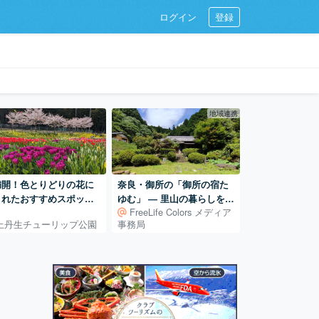
ログイン
登録
地域連携
満開！色とりどりの花に
奈良・御所の「御所の宿た
まれたおすすめスポット
ゆむ」 ― 里山の暮らしを体
FreeLife Colors メディア
「上丹生チューリップ公
験する古民家宿
上丹生チューリップ公園
事務局
」