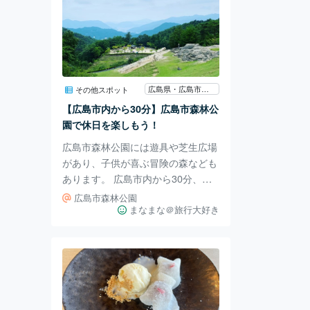
広島県・広島市東区
その他スポット
【広島市内から30分】広島市森林公
園で休日を楽しもう！
広島市森林公園には遊具や芝生広場
があり、子供が喜ぶ冒険の森なども
あります。 広島市内から30分、山
陽自動車道広島東インターから10分
広島市森林公園
程度で着くためアクセスも良好で
まなまな＠旅行大好き
す。 園内には、デイキャンプ場も
あるため、バーベキューも楽しめま
す。 園内はとても広いので歩きや
すい靴で行きましょう。 夏場に子
供連れでいくなら水遊びをした後の
着替えも必要ですよ。 広島市森林