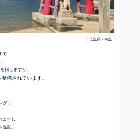
広島県・向島
まで、
道。
、
とを指しますが
も整備されています。
ング！
れますし
や温度、