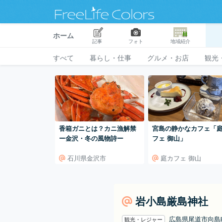
ホーム
記事
フォト
地域紹介
すべて
暮らし・仕事
グルメ・お店
観光
香箱ガニとは？カニ漁解禁
宮島の静かなカフェ「
ー金沢・冬の風物詩ー
フェ 御山」
石川県金沢市
庭カフェ 御山
岩小島厳島神社
広島県尾道市向
観光・レジャー