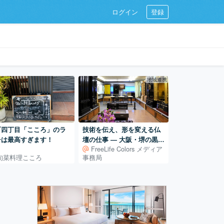
ログイン
登録
地域連携
町四丁目「こころ」のラ
技術を伝え、形を変える仏
チは最高すぎます！
壇の仕事 ― 大阪・堺の黒澤
FreeLife Colors メディア
商店
旬菜料理こころ
事務局