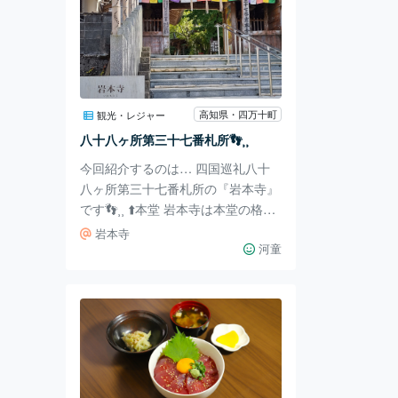
高知県・四万十町
観光・レジャー
八十八ヶ所第三十七番札所👣⸒⸒
今回紹介するのは… 四国巡礼八十
八ヶ所第三十七番札所の『岩本寺』
です👣⸒⸒ ⬆️本堂 岩本寺は本堂の格天
井画が有名です✨ 昭和53年に、全
岩本寺
国から公募した花鳥風月から人間曼
河童
荼羅までの様々な絵、575枚が天井
を彩っています‪👏🏻´-‬ こちらは是非
肉眼で見てほしいので敢えて写真を
撮りませんでした🙇🏻‍♀️⸒⸒ごめんなさ
い。 ⬆️私が気になった所、ポケモン
カードの自販機╰( ºωº)╮=͟͟͞͞◑ 時代の
流れにそってます‪‪👏🏻´-‬ 駐輪場に境