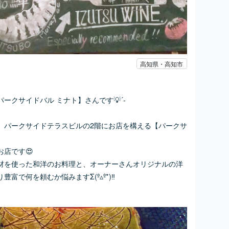
高知県・高知市
パークサイドバル ミナト
】さんです💡´-
、パークサイドテラスビルの2階にお店を構える【パークサ
店です😍
材を使った和洋のお料理と、オーナーさんオリジナルの洋
で何を頼むか悩みますΣ(º▵º*)‼️