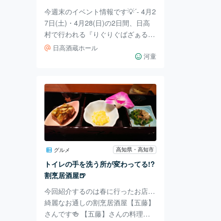
いますよ！ り
今週末のイベント情報です💡´- 4月2
7日(土)・4月28(日)の2日間、日高
村で行われる『りぐりぐばざぁる』
です!🤗 開催される場所は「日高酒
日高酒蔵ホール
蔵ホール」です🍶 「日高酒蔵ホー
河童
ル」は、明治時代に建てられた旧松
岡酒造の建物で2004年に有形文化
財に登録されています✨ 現在は歴史
ある建物の一部がリノベーションさ
れ小さなホールとして利用されてい
るそうです- ̗̀👏🏻 ̖́- 歴史を感じなが
ら楽しめるイベントに出店されるお
店はこちら👇🏻 多種多様ですが、イ
高知県・高知市
グルメ
ベントでは珍しく占いのお店が多い
トイレの手を洗う所が変わってる!?
気がします🧐 占
割烹居酒屋🍺
今回紹介するのは春に行ったお店…
綺麗なお通しの割烹居酒屋【五藤】
さんです🍻 【五藤】さんの料理は