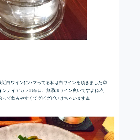
最近白ワインにハマってる私は白ワインを頂きました😋
ンナイアガラの辛口、無添加ワイン良いですよね🎶⸒⸒
合って飲みやすくてグビグビいけちゃいます⚠️