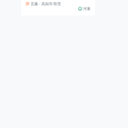
ベテラン板前さんが腕を振るってく
五藤 - 高知市/割烹
れ、四季折々の繊細な一品を堪能で
河童
きます☝ おまかせ会席がある為、接
待や大切な会食にもお勧めなお店で
す🤗 👇🏻お刺身盛り合わせとのれそ
れです！ 綺麗でそして美味しかっ
たです✨ 👇🏻茶碗蒸し:お出汁が美味
しく、舌触りも良かったです🤤 👆🏻
さくら蒸しです 初めて食べたんで
すがモチモチで甘くない桜餅を食べ
ている感覚でした🤔💭 お料理も良
いんですが【五藤】さんでは、トイ
レがT