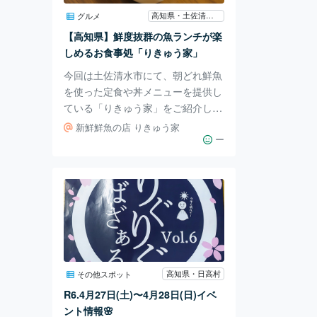
内・宿坊には、世界で活躍するアー
高知県・土佐清水市
グルメ
ティストSHETAさんが
【高知県】鮮度抜群の魚ランチが楽
しめるお食事処「りきゅう家」
今回は土佐清水市にて、朝どれ鮮魚
を使った定食や丼メニューを提供し
ている「りきゅう家」をご紹介しま
す！ 目的地は高知市から車で約2時
新鮮鮮魚の店 りきゅう家
間半。 駐車場は店舗から少し離れ
ー
ているので、来店前に電話で確認し
ておくのがベスト！ こちらは元々
魚屋を土佐清水市で営んでいたこと
もあって、漁港から直接仕入れた上
質な鮮魚をお食事として提供されて
います。 注文できるメニューに
は、朝どれの魚を取り入れた定食や
丼もの、また魚が苦手な人には「豚
高知県・日高村
その他スポット
カツ定食」(1080円)といったボリュ
R6.4月27日(土)〜4月28日(日)イベ
ームたっぷりなランチも用意されて
ント情報🌸