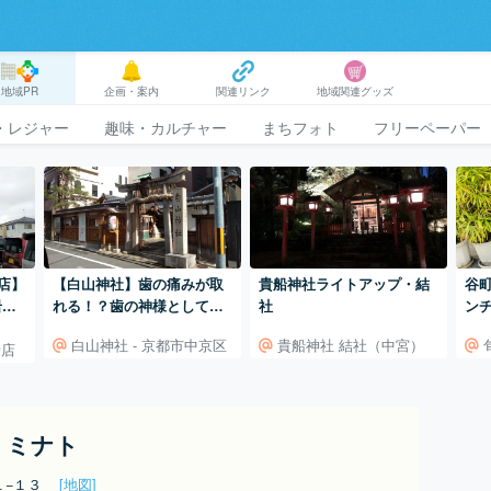
地域PR
企画・案内
関連リンク
地域関連グッズ
・レジャー
趣味・カルチャー
まちフォト
フリーペーパー
店】
【白山神社】歯の痛みが取
貴船神社ライトアップ・結
谷
岩石
れる！？歯の神様として知
社
ン
られる神社
白山神社 - 京都市中京区
貴船神社 結社（中宮）
新店
 ミナト
１−１３
[地図]