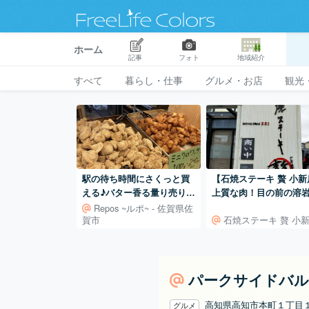
ホーム
記事
フォト
地域紹介
すべて
暮らし・仕事
グルメ・お店
観光
駅の待ち時間にさくっと買
【石焼ステーキ 贅 小新
える♪バター香る量り売りの
上質な肉！目の前の溶
ミニクロはまとめ買い必
で焼くステーキ店♪
Repos ~ルポ~ - 佐賀県佐
賀市
石焼ステーキ 贅 小
須！
パークサイドバル
高知県高知市本町１丁目
グルメ