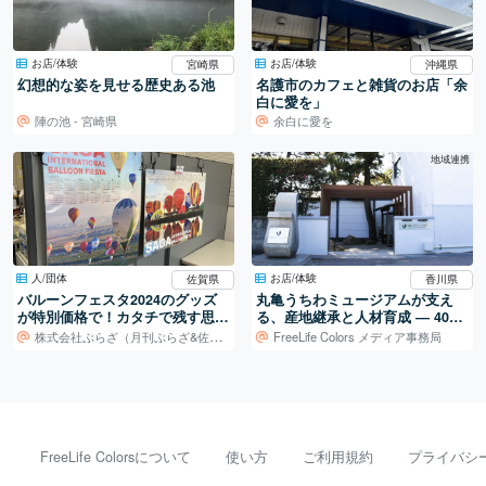
お店/体験
お店/体験
宮崎県
沖縄県
幻想的な姿を見せる歴史ある池
名護市のカフェと雑貨のお店「余
白に愛を」
陣の池 - 宮崎県
余白に愛を
地域連携
人/団体
お店/体験
佐賀県
香川県
バルーンフェスタ2024のグッズ
丸亀うちわミュージアムが支え
が特別価格で！カタチで残す思い
る、産地継承と人材育成 ― 400
出を。
年続く地場産業を、次の世代へ
株式会社ぷらざ（月刊ぷらざ&佐賀りあん事務局）
FreeLife Colors メディア事務局
FreeLife Colorsについて
使い方
ご利用規約
プライバシ