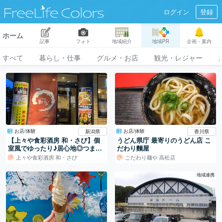
ログイン
登録
ホーム
記事
フォト
地域紹介
地域PR
企画・案内
すべて
暮らし・仕事
グルメ・お店
観光・レジャー
お店/体験
お店/体験
新潟県
香川県
【上々や食彩酒房 和・さび】個
うどん県庁 最寄りのうどん店 こ
室風でゆったり♪居心地◎つまみ
だわり麵屋
がうまい居酒屋
上々や食彩酒房 和・さび
こだわり麺や 高松店
地域連携