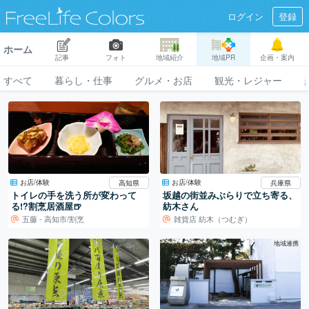
ログイン
登録
ホーム
記事
フォト
地域紹介
地域PR
企画・案内
すべて
暮らし・仕事
グルメ・お店
観光・レジャー
お店/体験
お店/体験
高知県
兵庫県
トイレの手を洗う所が変わって
坂越の街並みぶらりで立ち寄る、
る!?割烹居酒屋🍺
紡木さん
五藤 - 高知市/割烹
雑貨店 紡木（つむぎ）
地域連携