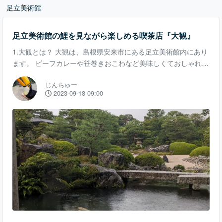
足立美術館
足立美術館の鯉を見ながら楽しめる喫茶店『大観』
1.大観とは？ 大観は、島根県安来市にある足立美術館内にあり
ます。 ビーフカレーや笹巻きおこわなど美味しくておしゃれな
料理やケーキが色々あります。 また、外には鯉が泳いでおりと
じんちゅー
ても景色も良いのでおすすめです。 2.行ってみた 大観は、庭園
2023-09-18 09:00
を通り過ぎた先にあります。鯉がより近くで泳いでいる場所が
見れます。 外から見ると、こんな感じです。喫茶店と合わせて
放流しているように見えます。 こちらはアイスレモンティーで
す。 濃いめの紅茶と酸っぱいレモンがよく合います。 ぜんざ
いもありました。塩昆布とちょっと