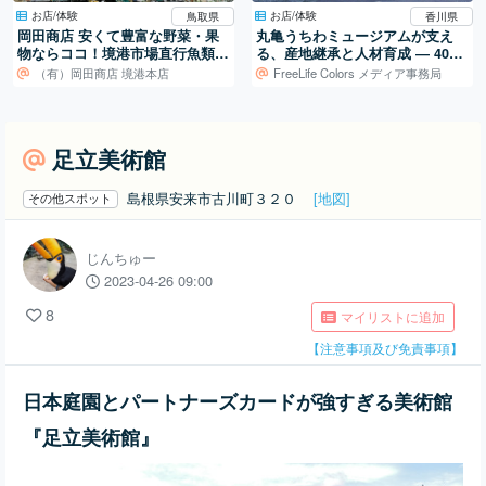
お店/体験
お店/体験
鳥取県
香川県
岡田商店 安くて豊富な野菜・果
丸亀うちわミュージアムが支え
物ならココ！境港市場直行魚類の
る、産地継承と人材育成 ― 400
握りもおすすめ
年続く地場産業を、次の世代へ
（有）岡田商店 境港本店
FreeLife Colors メディア事務局
足立美術館
島根県安来市古川町３２０
[地図]
その他スポット
じんちゅー
2023-04-26 09:00
8
マイリストに追加
【注意事項及び免責事項】
日本庭園とパートナーズカードが強すぎる美術館
『足立美術館』