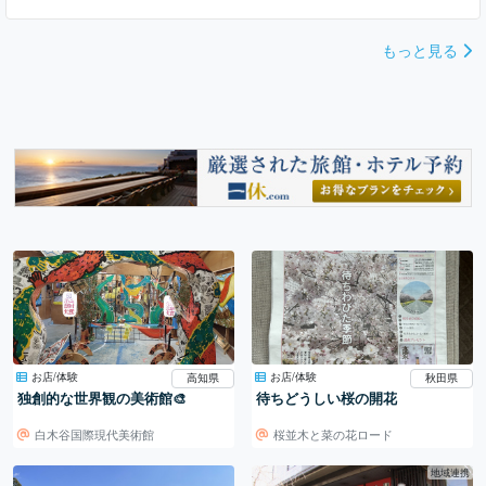
もっと見る
お店/体験
お店/体験
高知県
秋田県
独創的な世界観の美術館🎨
待ちどうしい桜の開花
白木谷国際現代美術館
桜並木と菜の花ロード
地域連携