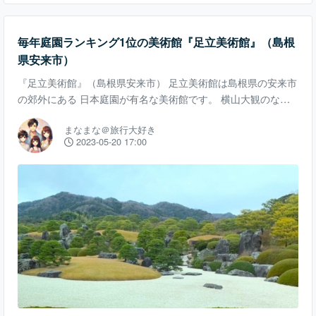
毎年庭園ランキング1位の美術館『足立美術館』（島根
県安来市）
『足立美術館』（島根県安来市） 足立美術館は島根県の安来市
の郊外にある 日本庭園が有名な美術館です。 横山大観のなど
の近大日本画や北大路魯山人の陶芸などが2000点数以上も飾ら
まなまな＠旅行大好き
れてます。 足立美術館は毎朝約1時間、職員が掃除をしていま
2023-05-20 17:00
す。 年中無休で掃除も毎日行うほどの徹底した管理が 素敵な
庭園を作っているといえます。 日本庭園に癒されること間違い
なしです。 住所 〒692-0064 島根県安来市古川町３２０ 営業
時間 9時00分～17時30分 TEL 0854-28-7111