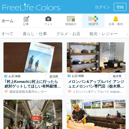
ログイン
登録
ホーム
記事
フォト
地域紹介
地域PR
企画・案内
すべて
暮らし・仕事
グルメ・お店
観光・レジャー
お店/体験
お店/体験
栃木県
新潟県
メロンパン&アップルパイ アンジ
｢村上Komachi｣村上に行ったら
ュエメロンパン専門店（栃木県宇
絶対ゲットしてほしい有料級情報
都宮市）
誌
メロンパン&アップルパイ enjoue（アンジュ）
瀬波温泉観光案内センター
地域連携