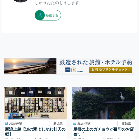
しゅうおたのもうします。
応援する
お店/体験
お店/体験
新潟県
高知県
新潟上越【道の駅よしかわ杜氏の
屋根の上のガチョウが目印のお店
郷】
🧁*.゜