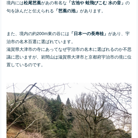
境内には
があの有名な
の
松尾芭蕉
「古池や 蛙飛びこむ 水の音」
句を詠んだと伝えられる
があります。
「芭蕉の池」
また、境内の約200m東の谷には
があり、宇
「日本一の長寿桂」
治市の名木百選に選ばれています。
滋賀県大津市の寺にあってなぜ宇治市の名木に選ばれるのか不思
議に思いますが、岩間山は滋賀県大津市と京都府宇治市の境に位
置しているのです。