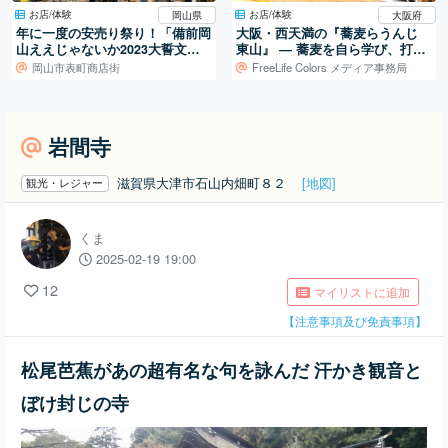
お店/体験
お店/体験
岡山県
大阪府
年に一度の安売り祭り！「備前岡
大阪・西天満の『蕎麦らうんじ
山ええじゃないか2023大誓文払
東山』 ― 蕎麦を自ら学び、打ち
い」
続ける日常
岡山市表町商店街
FreeLife Colors メディア事務局
岩間寺
滋賀県大津市石山内畑町８２
[地図]
観光・レジャー
くま
2025-02-19 19:00
12
マイリストに追加
【注意事項及び免責事項】
松尾芭蕉があの超有名な句を詠んだ 汗かき観音と
ぼけ封じの寺