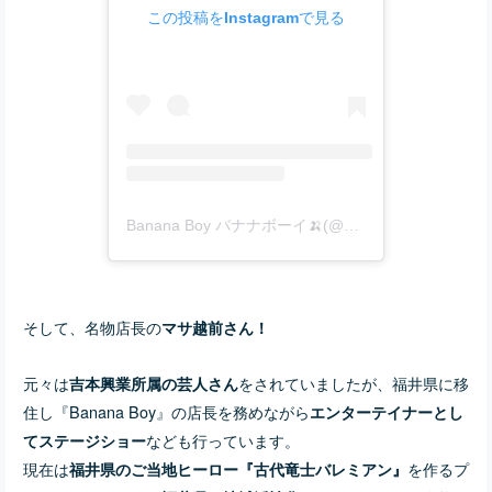
この投稿をInstagramで見る
Banana Boy バナナボーイ🍌(@877boy)がシェアした投稿
そして、名物店長の
マサ越前さん！
元々は
をされていましたが、福井県に移
吉本興業所属の芸人さん
住し『Banana Boy』の店長を務めながら
エンターテイナーとし
なども行っています。
てステージショー
現在は
を作るプ
福井県のご当地ヒーロー『古代竜士バレミアン』