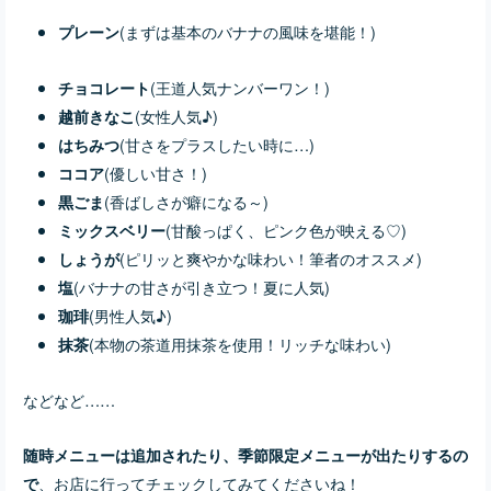
(まずは基本のバナナの風味を堪能！)
プレーン
(王道人気ナンバーワン！)
チョコレート
(女性人気♪)
越前きなこ
(甘さをプラスしたい時に…)
はちみつ
(優しい甘さ！)
ココア
(香ばしさが癖になる～)
黒ごま
(甘酸っぱく、ピンク色が映える♡)
ミックスベリー
(ピリッと爽やかな味わい！筆者のオススメ)
しょうが
(バナナの甘さが引き立つ！夏に人気)
塩
(男性人気♪)
珈琲
(本物の茶道用抹茶を使用！リッチな味わい)
抹茶
などなど……
随時メニューは追加されたり、季節限定メニューが出たりするの
、お店に行ってチェックしてみてくださいね！
で