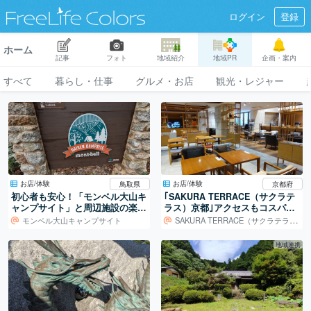
ログイン
登録
ホーム
記事
フォト
地域紹介
地域PR
企画・案内
すべて
暮らし・仕事
グルメ・お店
観光・レジャー
お店/体験
お店/体験
鳥取県
京都府
初心者も安心！「モンベル大山キ
｢SAKURA TERRACE（サクラテ
ャンプサイト」と周辺施設の楽し
ラス）京都｣アクセスもコスパも
み方
◎なホテル
モンベル大山キャンプサイト
SAKURA TERRACE（サクラテラス）
地域連携