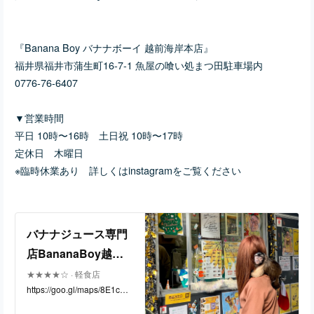
『Banana Boy バナナボーイ 越前海岸本店』
福井県福井市蒲生町16-7-1 魚屋の喰い処まつ田駐車場内
0776-76-6407
▼営業時間
平日 10時〜16時 土日祝 10時〜17時
定休日 木曜日
※臨時休業あり 詳しくはinstagramをご覧ください
バナナジュース専門
店BananaBoy越前
海岸本店 · 〒910-355
★★★★☆ · 軽食店
https://goo.gl/maps/8E1cSC
3 福井県福井市蒲生
pytJx3qBLN6
町16−７−１ 魚屋の喰