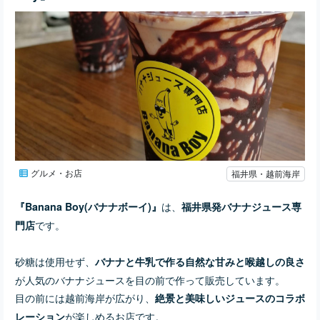
グルメ・お店
福井県・越前海岸
は、
『Banana Boy(バナナボーイ)』
福井県発バナナジュース専
です。
門店
砂糖は使用せず、
バナナと牛乳で作る自然な甘みと喉越しの良さ
が人気のバナナジュースを目の前で作って販売しています。
目の前には越前海岸が広がり、
絶景と美味しいジュースのコラボ
が楽しめるお店です。
レーション