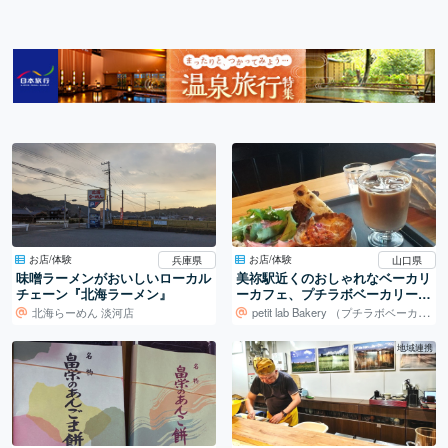
お店/体験
お店/体験
兵庫県
山口県
味噌ラーメンがおいしいローカル
美祢駅近くのおしゃれなベーカリ
チェーン『北海ラーメン』
ーカフェ、プチラボベーカリーさ
ん♪
北海らーめん 淡河店
petit lab Bakery （プチラボベーカリー）
地域連携