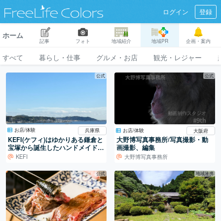
ログイン
登録
ホーム
記事
フォト
地域紹介
地域PR
企画・案内
すべて
暮らし・仕事
グルメ・お店
観光・レジャー
公式
公式
お店/体験
お店/体験
兵庫県
大阪府
KEFI(ケフィ)はゆかりある鎌倉と
大野博写真事務所/写真撮影・動
宝塚から誕生したハンドメイドブ
画撮影、編集
ランド
KEFI
大野博写真事務所
公式
地域連携