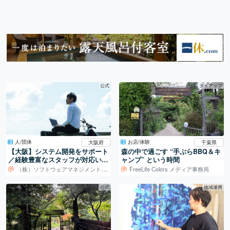
公式
タイアップ
人/団体
お店/体験
大阪府
千葉県
【大阪】システム開発をサポート
森の中で過ごす “手ぶらBBQ＆キ
／経験豊富なスタッフが対応いた
ャンプ” という時間
します！
（株）ソフトウェアマネジメントセンター
FreeLife Colors メディア事務局
公式
地域連携