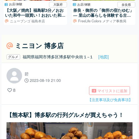
お店/体験
お店/体験
大阪府
奈良県
【大阪／焼肉】福島駅3分／おお
奈良・御所の「御所の宿たゆむ」
いた和牛一頭買い！おおいた和牛
― 里山の暮らしを体験する古民
専門焼肉店。
家宿
ニューブンゴ 福島本店
FreeLife Colors メディア事務局
ミニヨン 博多店
福岡県福岡市博多区博多駅中央街１−１
[地図]
グルメ
碧
2023-08-19 21:00
8
マイリストに追加
【注意事項及び免責事項】
【熊本駅】博多駅の行列グルメが買えちゃう！