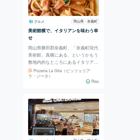
には行けないので、 これはかなり
気になります。 さっそく家で息子
と食べてみることに。 中身は、麺
岡山県・奈義町
グルメ
とスープとニンニクパウダー。 ニ
美術館横で、イタリアンを味わう幸
ンニクのパンチが効いたベトコンラ
せ
ーメンならでは、
岡山県勝田郡奈義町、「奈義町現代
美術館」真横にある、というかもう
敷地内的なところにあるイタリアン
のお店「Pizzeria La Gita（ピッツェ
Pizzeria La Gita（ピッツェリア
リア ラ・ジータ）」さんに行って
ラ・ジータ）
Risu
きたよ～。 奈義町現代美術館のレ
ストラン棟としてあった建物に、
ラ・ジータが町の公募に応じて採択
され、2017年7月に隣町から引っ越
してきたそうです。 イタリア政府
公認の真のナポリピッツァ協会か
ら、世界で415番目の認定を受けて
いるという同店。 人気なのにも納