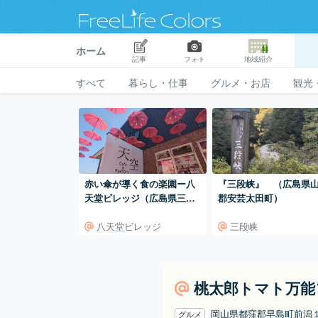
ホーム
記事
フォト
地域紹介
すべて
暮らし・仕事
グルメ・お店
観光
赤い傘が導く食の楽園ー八
『三段峡』 （広島県
天堂ビレッジ（広島県三原
郡安芸太田町）
市本郷）
八天堂ビレッジ
三段峡
桃太郎トマト万能
岡山県都窪郡早島町前潟
グルメ