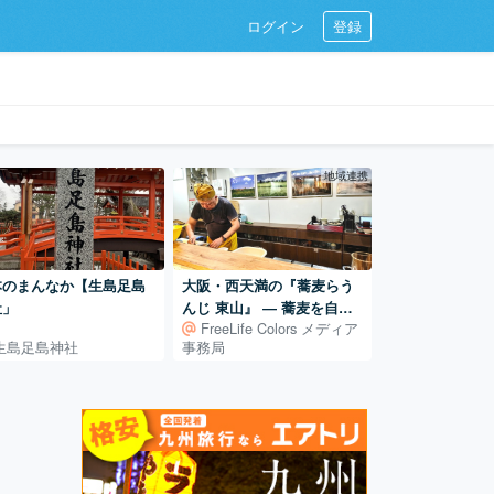
ログイン
登録
地域連携
本のまんなか【生島足島
大阪・西天満の『蕎麦らう
社」
んじ 東山』 ― 蕎麦を自ら
FreeLife Colors メディア
学び、打ち続ける日常
生島足島神社
事務局