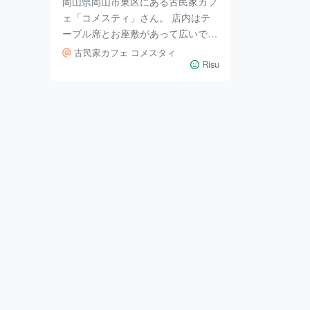
岡山県岡山市東区にある古民家カフ
ェ「コメスティ」さん。 店内はテ
ーブル席とお座敷があって広いで
す。 人気のハンバーグランチをい
古民家カフェ コメスタィ
ただきました。 ふわっふわのハン
Risu
バーグがとてもおいしくて、箸が進
みます。 付け合せの副食もヘルシ
ーでご飯はお替わりできるのです。
なので、、 食いしん坊の私は、お
替わりしちゃいましたよ～(笑）。
玄関入って正面にはハンドメイド作
品も販売されていて、楽しめますよ
～ のどかで落ち着ける場所にドラ
イブがてら行ってみてはどうでしょ
う。