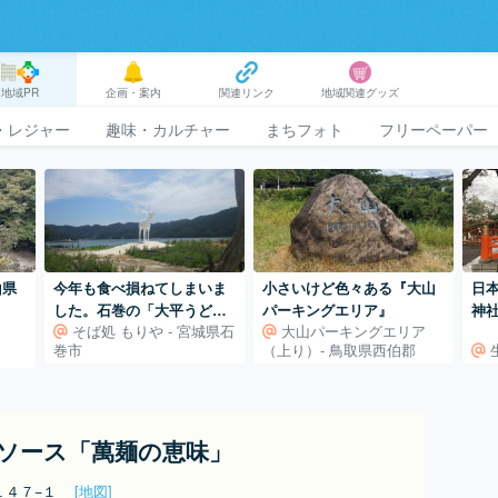
地域PR
企画・案内
関連リンク
地域関連グッズ
・レジャー
趣味・カルチャー
まちフォト
フリーペーパー
山県
今年も食べ損ねてしまいま
小さいけど色々ある『大山
日
した。石巻の「大平うど
パーキングエリア』
神
そば処 もりや - 宮城県石
大山パーキングエリア
ん」
巻市
（上り）- 鳥取県西伯郡
ソース「萬麺の恵味」
１４７−１
[地図]