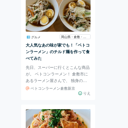
岡山県・倉敷・総社
グルメ
大人気なあの味が家でも！「ベトコ
ンラーメン」のチルド麺を作って食
べてみた
先日、スーパーに行くとこんな商品
が。 ベトコンラーメン！ 倉敷市に
あるラーメン屋さんで、 独身の
頃、友人とよく行った思い出の味な
ベトコンラーメン倉敷新京
んです♪ 2020年に火災のため閉店
りえ
したと聞いていましたが、 場所を
変えて復活したそう。 そのベトコ
ンラーメンが、なんとお家で楽しめ
るチルド麺になったなんて！ 子ど
もがいてはなかなかラーメン屋さん