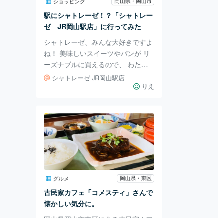
得。 店内は全面ガラス張りで明る
岡山県・岡山市
ショッピング
く、美術館をはじめ、周りの景観が
駅にシャトレーゼ！？「シャトレー
ゼ JR岡山駅店」に行ってみた
シャトレーゼ、みんな大好きですよ
ね！ 美味しいスイーツやパンが リ
ーズナブルに買えるので、 わたし
もよく行きます。 そんなシャトレ
シャトレーゼ JR岡山駅店
ーゼの店舗って、 郊外に立地して
りえ
るイメージないですか？ 大きめの
幹線道路沿いとか、 住宅地が近い
場所とか…。 駅近のザ・街中！っ
て場所に シャトレーゼを見たこと
なかったんですが…。 なんと岡山
駅構内に見つけたんです！ 駅ナカ
のシャトレーゼってどんなの？ と
行ってみました。 在来線の中央改
岡山県・東区
グルメ
札口を出て、 東口の方へ歩いてい
古民家カフェ「コメスティ」さんで
くと 見覚えのある看板が見えてき
懐かしい気分に。
ました。 シャトレ