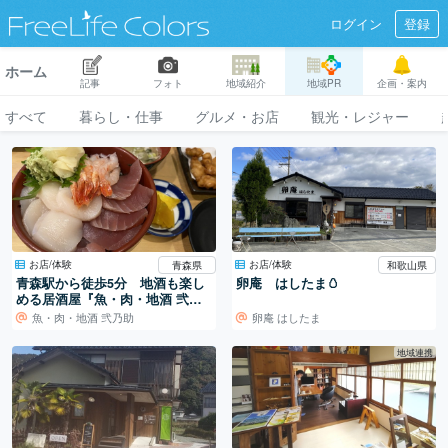
ログイン
登録
ホーム
記事
フォト
地域紹介
地域PR
企画・案内
すべて
暮らし・仕事
グルメ・お店
観光・レジャー
お店/体験
お店/体験
青森県
和歌山県
青森駅から徒歩5分 地酒も楽し
卵庵 はしたま🥚
める居酒屋『魚・肉・地酒 弐乃
助』 （青森県青森市）
魚・肉・地酒 弐乃助
卵庵 はしたま
地域連携