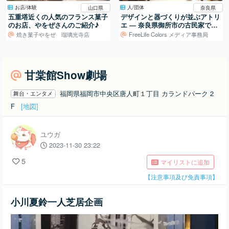
お店/体験
人/団体
山口県
奈良県
五重塔近くの人気のフランス菓子
デザインと器づくりが並ぶアトリ
のお店、やをぜさんのご紹介♪
エ ― 奈良県御所市の古民家での
活動
焼き菓子やをぜ 瑠璃光寺店
FreeLife Colors メディア事務局
甘棠館Show劇場
福岡県福岡市中央区唐人町１丁目 カランドパーク 2
舞台・エンタメ
F
[地図]
ユウガ
2023-11-30 23:22
5
マイリストに追加
【注意事項及び免責事項】
小川夏鈴一人芝居企画