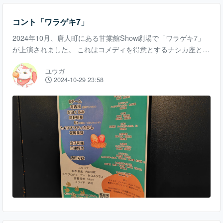
コント「ワラゲキ7」
2024年10月、唐人町にある甘棠館Show劇場で「ワラゲキ7」
が上演されました。 これはコメディを得意とするナシカ座とい
う劇団が主催したもので、本公演とは異なる番外公演と位置づ
ユウガ
けられています。 ワラゲキ7の内容は複数のコントを次から次
2024-10-29 23:58
へと上演していくというもの。 ストーリー性のある演目とは違
い、全力でギャグに振り切った内容に約2時間の上演時間の間
笑いっぱなしでした。 ワラゲキの出演者は芸人ではなく役者で
す。そのため表情の作り方やリアクションなど、芸人とは異な
る味がありました。 特に女優陣の演技