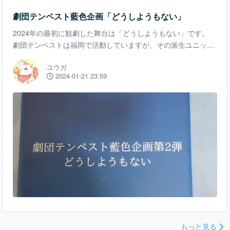
劇団テンペスト藍色企画「どうしようもない」
2024年の最初に観劇した舞台は「どうしようもない」です。
劇団テンペストは福岡で活動していますが、その派生ユニット
が藍色企画です。 本作はそんな藍色企画が制作した作品の第2
ユウガ
弾でした。 「どうしようもない」はバラバラになった家族の物
2024-01-21 23:59
語です。 こうした題材を取り扱った作品は、例えば海外の明る
い映画ならハッピーエンドとなる作品も多くあります。しかし
本作はそうはなりませんでした。 両親のいない兄妹たちに訪れ
るのはひたすらに理不尽な運命。文字通りどうしようもない状
況が描かれます。 観終わった後に爽やかな
もっと見る