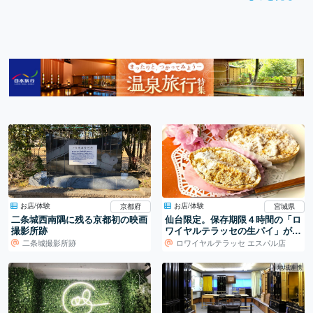
お店/体験
お店/体験
京都府
宮城県
二条城西南隅に残る京都初の映画
仙台限定。保存期限４時間の「ロ
撮影所跡
ワイヤルテラッセの生パイ」がネ
ットでお取り寄せ可能になりまし
二条城撮影所跡
ロワイヤルテラッセ エスパル店
た！
地域連携