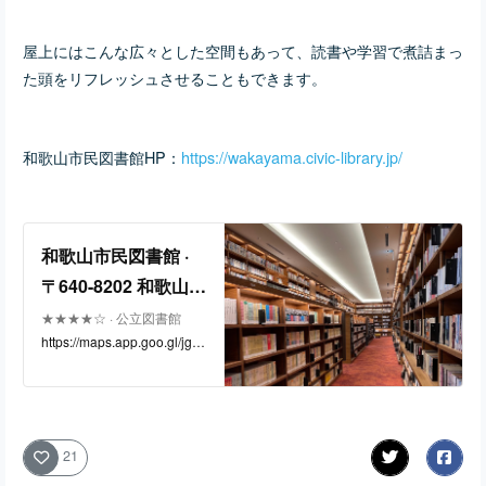
屋上にはこんな広々とした空間もあって、読書や学習で煮詰まっ
た頭をリフレッシュさせることもできます。
和歌山市民図書館HP：
https://wakayama.civic-library.jp/
和歌山市民図書館 ·
〒640-8202 和歌山県
和歌山市屏風丁１７
★★★★☆ · 公立図書館
https://maps.app.goo.gl/jgjQ
番地
1Vv66PHvvZTm7
21