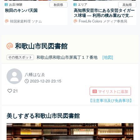
お店/体験
エリア
秋田県
高知県
秋田のキンパ天国
高知県安芸市にある安芸タイガー
ス球場 ― 利用の積み重ねで支え
られる地域の球場
韓国家庭料理 ソナム
FreeLife Colors メディア事務局
和歌山市民図書館
和歌山県和歌山市屏風丁１７番地
[地図]
その他スポット
八幡はなゑ
2023-12-20 23:15
21
マイリストに追加
【注意事項及び免責事項】
美しすぎる和歌山市民図書館