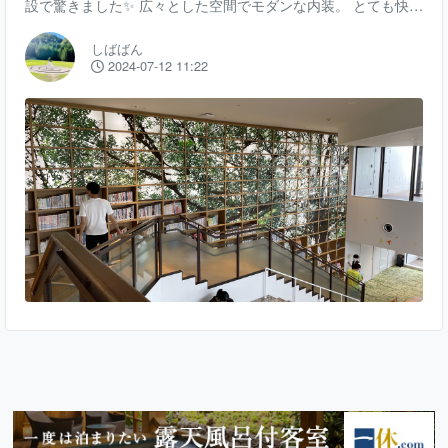
設で驚きました✨ 広々とした空間でモダンな内装。 とても快適
に過ごせます。 えほんの山では ワクワクみんなのおはなし会
しばばん
という イベントも開催されています。 4階には地域子育て支援
2024-07-12 11:22
拠点室があります。 遊具が揃っていました。 他には、 もぐも
ぐスペースという 食事ができる場所もありました。 ゆったり
と読書できるスペースがいたるところにあります。 屋上テラス
もあり、 自習の息抜きに休憩しにきている学生が沢山いまし
た。 屋上からは和歌山城も見えま