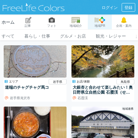
ログイン
登録
ホーム
記事
フォト
地域紹介
地域PR
企画・案内
すべて
暮らし・仕事
グルメ・お店
観光・レジャー
エリア
お店/体験
岩手県
鳥取県
道端のチャグチャグ馬コ
大銀杏と合わせて楽しみたい！奥
日野県立自然公園 石霞渓（せっ
かけい）の紅葉
岩手県滝沢市
石霞渓
地域連携