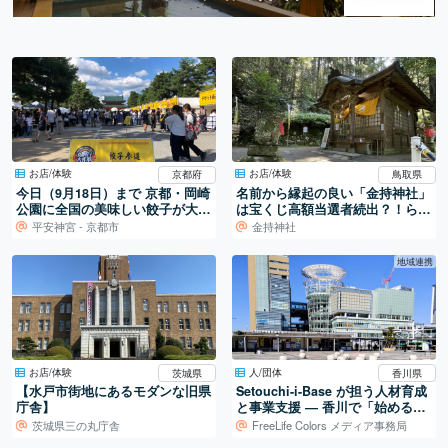
お店/体験
お店/体験
京都府
鳥取県
今日（9月18日）まで 京都・岡崎
名前から縁起の良い「金持神社」
公園に全国の美味しい餃子が大集
は宝くじ高額当選者続出？！らし
結！
い
平安神宮 - 京都市
金持神社
地域連携
お店/体験
人/団体
茨城県
香川県
【水戸市街地にあるモダンな旧県
Setouchi-i-Base が担う人材育成
庁舎】
と事業支援 ― 香川で「始める」
を支える拠点
茨城県三の丸庁舎
FreeLife Colors メディア事務局