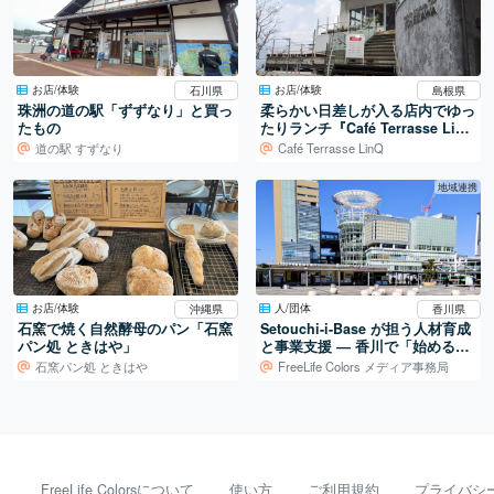
お店/体験
お店/体験
石川県
島根県
珠洲の道の駅「ずずなり」と買っ
柔らかい日差しが入る店内でゆっ
たもの
たりランチ『Café Terrasse Lin
Q』
道の駅 すずなり
Café Terrasse LinQ
地域連携
お店/体験
人/団体
沖縄県
香川県
石窯で焼く自然酵母のパン「石窯
Setouchi-i-Base が担う人材育成
パン処 ときはや」
と事業支援 ― 香川で「始める」
を支える拠点
石窯パン処 ときはや
FreeLife Colors メディア事務局
FreeLife Colorsについて
使い方
ご利用規約
プライバシ