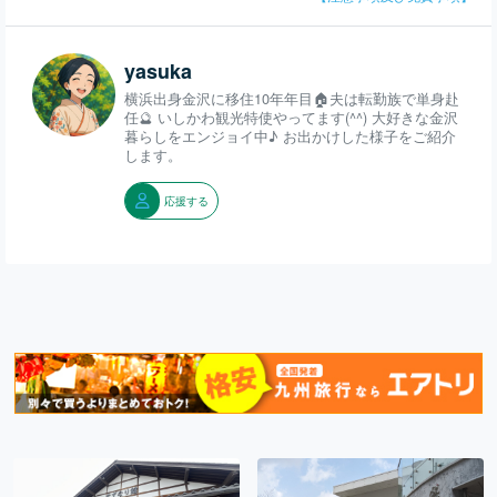
yasuka
横浜出身金沢に移住10年年目🏠夫は転勤族で単身赴
任🔮 いしかわ観光特使やってます(^^) 大好きな金沢
暮らしをエンジョイ中♪ お出かけした様子をご紹介
します。
応援する