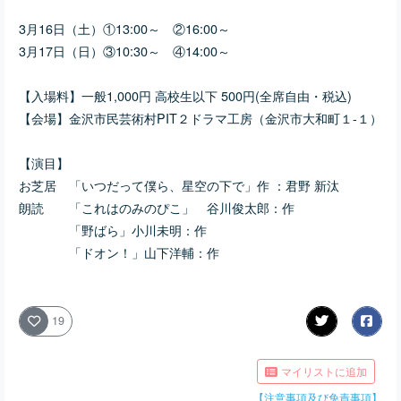
3月16日（土）①13:00～ ②16:00～
3月17日（日）③10:30～ ④14:00～
【入場料】一般1,000円 高校生以下 500円(全席自由・税込)
【会場】金沢市民芸術村PIT２ドラマ工房（金沢市大和町１-１）
【演目】
お芝居 「いつだって僕ら、星空の下で」作 ：君野 新汰
朗読
「これはのみのぴこ」 谷川俊太郎：作
「野ばら」小川未明：作
「ドオン！」山下洋輔：作
19
マイリストに追加
【注意事項及び免責事項】