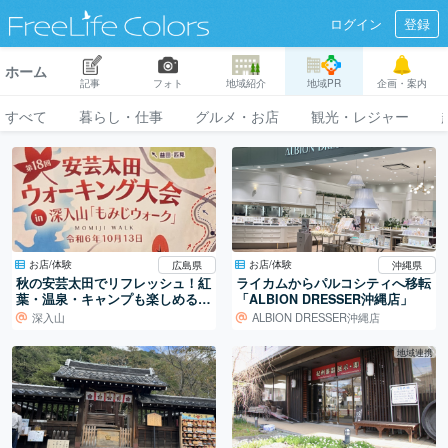
ログイン
登録
ホーム
記事
フォト
地域紹介
地域PR
企画・案内
すべて
暮らし・仕事
グルメ・お店
観光・レジャー
お店/体験
お店/体験
広島県
沖縄県
秋の安芸太田でリフレッシュ！紅
ライカムからパルコシティへ移転
葉・温泉・キャンプも楽しめる
「ALBION DRESSER沖縄店」
深入山「もみじウォーク」
深入山
ALBION DRESSER沖縄店
地域連携