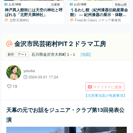
お店/体験
お店/体験
兵庫県
和歌山県
神戸異人館街には天空の神社と呼
うるわし館（紀州漆器伝統産業会
ばれる「北野天満神社」
館） ― 紀州漆器の展示・体験・
販売を担う産地の拠点
北野天満神社
FreeLife Colors メディア事務局
金沢市民芸術村PIT２ドラマ工房
石川県金沢市大和町１−１
[地図]
創作・アート
yasuka
2024-03-21 17:24
19
マイリストに追加
【注意事項及び免責事項】
天幕の元でお話をジュニア・クラブ第13回発表公
演