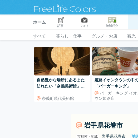
ホーム
記事
フォト
地域紹介
すべて
暮らし・仕事
グルメ・お店
観光
自然豊かな場所にあるまた
姫路イオンタウンの中
訪れたい「奈義美術館」で
「バーガーキング」
過ごす優雅な時
バーガーキング イオ
奈義町現代美術館
ウン姫路店
岩手県花巻市
岩手県花巻市
[地
市町村・地域