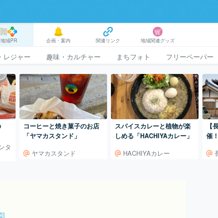
地域PR
企画・案内
関連リンク
地域関連グッズ
・レジャー
趣味・カルチャー
まちフォト
フリーペーパー
の
コーヒーと焼き菓子のお店
スパイスカレーと植物が楽
【
「ヤマカスタンド」
しめる「HACHIYAカレー」
催
ンタ
ヤマカスタンド
HACHIYAカレー
図]