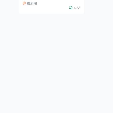
品です。 舞台はノースカロライナ
御所湖
の湿地。 小説も映画も私は大好き
ムジ
です。 ここはノースカロライナ…
ではなく日本の岩手県。 御所湖の
一角に存在する湿原です。 雫石駅
から少し南下した先に、湿原の入口
があります。 御所湖の湿原 遊歩道
が整備されていて、ぼーっとゆっく
り、思いを巡らしながら散策するの
に良いです。 散策路の途中にある
東屋を覗いたところ、湿原で観察で
きる生物・植物の一部が紹介されて
いました。 さら