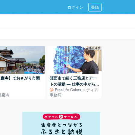
ログイン
登録
地域連携
長慶寺】でおさがり市開
箕面市で続く工務店とアー
！
トの活動 ― 仕事の中から広
FreeLife Colors メディア
がるアート制作
長慶寺
事務局