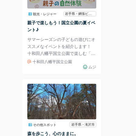
た。 イラストもかわいい！プロの
方が描かれているそう。 なんだか
岩手県・網張ビジターセンター
観光・レジャー
めんどくさいテーマと思うかもしれ
親子で楽しもう！国立公園の夏イベ
ませんが、私たちがいかに固定観念
ント♪
に支配されてるかに気付
サマーシーズンの子どもの遊びにオ
ススメなイベントを紹介します！
十和田八幡平国立公園で楽しむ「親
子の自然体験」がとても楽しそうで
十和田八幡平国立公園
すよ♪ 主催は網張ビジターセンター
ムジ
運営協議会となっています。 「ナ
イトハイクと星空観察」 7月13日
（土）18:50～20:50 約2時間をかけ
て、星の先生たちと一緒に夜の散歩
に出かけるイベントです。 星の瞬
く夜空の下、森を抜けた先にあるゲ
レンデに寝転んで夏の星座を観察し
てみましょう。…と書いてありま
岩手県・滝沢市
その他スポット
す。 わぁぁ、なんとも素敵なイベ
森を歩こう、心のままに。