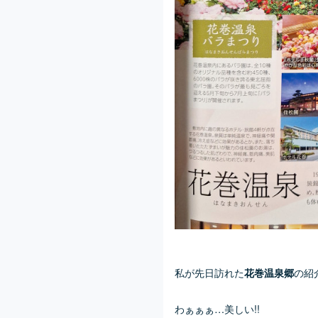
私が先日訪れた
の紹
花巻温泉郷
わぁぁぁ…美しい!!