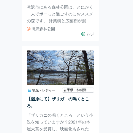
ントですね♪ 夏の夜に、ドキドキハ
滝沢市にある森林公園は、とにかく
ラハ
一人でボーっと過ごすのにおススメ
の森です。 針葉樹と広葉樹が混在
する、広大な面積（約60ヘクター
滝沢森林公園
ル）の自然林を、ただ自分のペース
ムジ
で歩くだけ。 それだけですが、情
報過多でこんがらがった思考をクリ
アにするのには十分な助けになるは
ずです。 駐車場の先へ進むとす
ぐ、シンプルな案内看板が目に入り
ます。 案内板だけ見ると「楽に一
周できるんじゃないかな」と思いま
すが...全然そんなことはありませ
岩手県・御所湖の湿原
観光・レジャー
ん。私は一周回るのに1時間弱かか
【湿原にて】ザリガニの鳴くとこ
りました。 この日は、ボーっと歩
ろ。
きながら頭を空っぽに
「ザリガニの鳴くところ」という小
説を知っていますか？2021年の本
屋大賞を受賞し、映画化もされた作