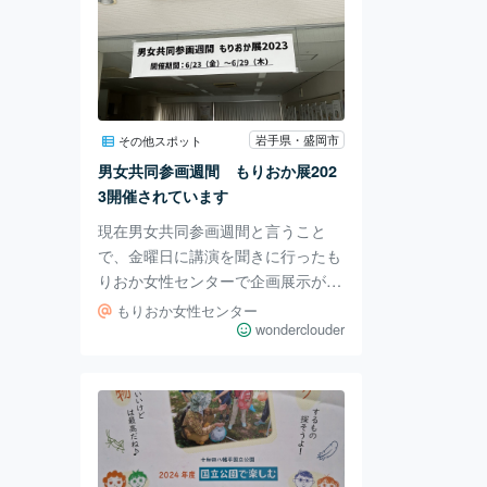
岩手県・盛岡市
その他スポット
男女共同参画週間 もりおか展202
3開催されています
現在男女共同参画週間と言うこと
で、金曜日に講演を聞きに行ったも
りおか女性センターで企画展示が行
われています。 もりおか女性セン
もりおか女性センター
ターがある場所は岩手銀行赤レンガ
wonderclouder
館向かいのプラザおでって。 別フ
ロアには盛岡てがみ館なども入館し
ています。 展示はこんな感じ。ジ
ェンダーのモヤモヤがSNS形式で紹
介されていて、読みながら思わず
「あるある！」と思ってしまいまし