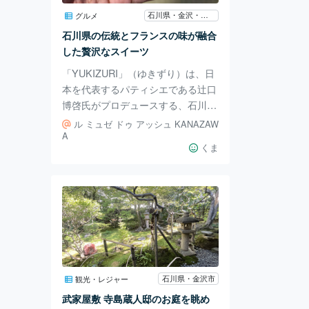
るに至ったそうです。 シンプルな
石川県・金沢・羽咋
グルメ
デザインですが、使いやすい、 椅
石川県の伝統とフランスの味が融合
子は実際に座ることもできるので、
した贅沢なスイーツ
デザイン性の高
「YUKIZURI」（ゆきずり）は、日
本を代表するパティシエである辻口
博啓氏がプロデュースする、石川県
を代表するスイーツです。 辻口さ
ル ミュゼ ドゥ アッシュ KANAZAW
んが創業した石川県金沢市のパティ
A
くま
スリー「LE MUSÉE DE H」（ル
ミュゼ ドゥ アッシュ）で販売され
ています。 「YUKIZURI」という名
前は、兼六園などで見られる冬の伝
統的な風景「雪吊り」から取られて
います。これは、雪の重みで枝が折
れないように支えるための縄を使っ
た日本独自の技術です。 「YUKIZU
RI」は、フランスの伝統菓子「サク
石川県・金沢市
観光・レジャー
リスタン」をベース
武家屋敷 寺島蔵人邸のお庭を眺め