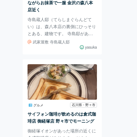
ながらお抹茶で一服 金沢の森八本
店近く
寺島蔵人邸（てらしまぐらんどて
い）は、森八本店の裏側にひっそり
とある、建物です。 寺島邸がある
大手町は江戸時代は武家屋敷が並ぶ
武家屋敷 寺島蔵人邸
中級武士の居住エリアでした。 197
yasuka
4年に金沢市指定文化財史跡 1976年
寺島啓氏が一般公開を開始、 1988
年に寺島氏のご厚意により土地・建
物・伝来の所蔵品を金沢市へ寄付 1
994年に金沢市指定文化財歴史資料
となっています。 お庭が本当に広
い！！ 池泉回遊式（ちせんかいゆ
うしき）の庭園が広がり、 春はド
石川県・野々市
グルメ
ウダンツツジの開花、初夏の新緑、
サイフォン珈琲が飲めるのは倉式珈
秋の紅葉、冬の雪景色と四季折々楽
琲店 御経塚店 野々市でモーニング
し
御経塚イオンがあった場所の近くに