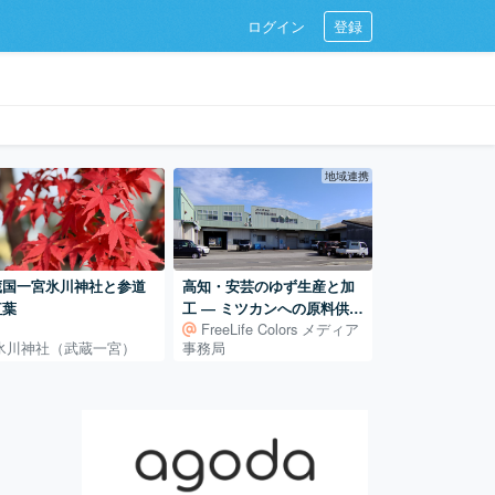
ログイン
登録
地域連携
蔵国一宮氷川神社と参道
高知・安芸のゆず生産と加
紅葉
工 ― ミツカンへの原料供給
FreeLife Colors メディア
を支える仕組み
氷川神社（武蔵一宮）
事務局