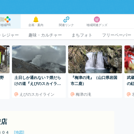
地域PR
企画・案内
関連リンク
地域関連グッズ
・レジャー
趣味・カルチャー
まちフォト
フリーペーパー
吉野
土日しか通れない？煙だら
『梅津の滝』（山口県岩国
武
けの道『えびのスカイライ
市二鹿）
の
ン』
えびのスカイライン
梅津の滝
安店
目４０４
[地図]