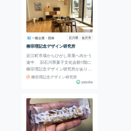
石川県・金沢市
一般企業・団体
柳宗理記念デザイン研究所
近江町市場からひがし茶屋へ向かう
途中、 旧石川県菓子文化会館1階に
柳宗理記念デザイン研究所がありま
す。 日本を代表する工業デザイナ
柳宗理記念デザイン研究所
ー、柳宗理氏の生涯がわかる展示
yasuka
や、デザインした家具や食器などが
ディスプレイされています。 柳宗
理氏は約50年もの間、金沢の金沢美
術工芸大学で教鞭をとりました。
そのご縁から作品をはじめとするデ
ザイン関係資料約7000点余りが大
学に寄託され、こちらで展示されて