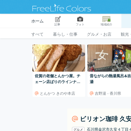
ホーム
記事
フォト
地域紹介
すべて
暮らし・仕事
グルメ・お店
観光
佐賀の老舗とんかつ屋。チ
昔ながらの熱湯風呂♨️
ェーン店ばりのラインナッ
湯
プのと店構え。通し営業も
とんかつ きのや本店
吉野湯 - 香川県
嬉しい。
ビリオン珈琲 久
石川県金沢市久安４丁
グルメ