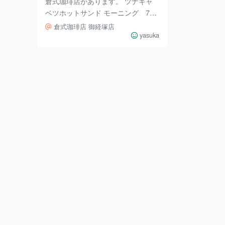
倉式珈琲店があります。 ツナキャ
ベツホットサンド モーニング 780
円 ● ツナキャベツホットサンド ●
倉式珈琲店 御経塚店
サラダ ● ドリンク（メニューから
yasuka
選べます） ホットサンドは美味し
そうな焦げ目がついたパンの中にツ
ナとキャベツがぎっしり。チーズと
ろっと溶けていて美味しくいただき
ました。 和栗を使ったモンブラン
実りの秋のスイーツフェアのひと
つ、モンブラン。 栗のクリームに
たっぷりの生クリーム。 クドくな
くぺろり。 添えられたアイスもさ
っぱりといただけます。 サイフォ
ン珈琲