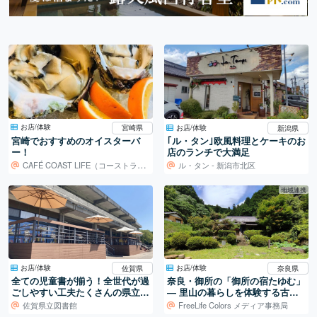
お店/体験
お店/体験
宮崎県
新潟県
宮崎でおすすめのオイスターバ
｢ル・タン｣欧風料理とケーキのお
ー！
店のランチで大満足
CAFÉ COAST LIFE（コーストライフ）
ル・タン - 新潟市北区
地域連携
お店/体験
お店/体験
佐賀県
奈良県
全ての児童書が揃う！全世代が過
奈良・御所の「御所の宿たゆむ」
ごしやすい工夫たくさんの県立図
― 里山の暮らしを体験する古民
書館。
家宿
佐賀県立図書館
FreeLife Colors メディア事務局