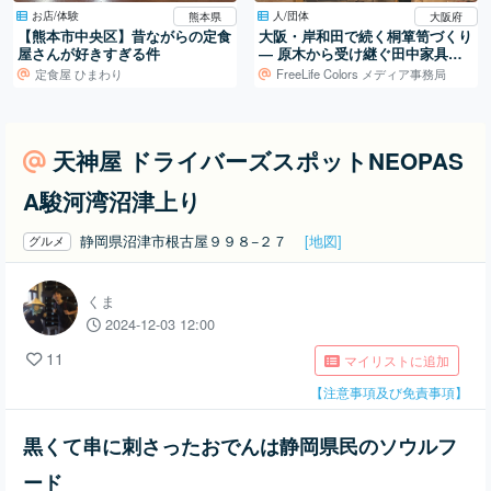
お店/体験
人/団体
熊本県
大阪府
【熊本市中央区】昔ながらの定食
大阪・岸和田で続く桐箪笥づくり
屋さんが好きすぎる件
― 原木から受け継ぐ田中家具製
作所の仕事
定食屋 ひまわり
FreeLife Colors メディア事務局
天神屋 ドライバーズスポットNEOPAS
A駿河湾沼津上り
静岡県沼津市根古屋９９８−２７
[地図]
グルメ
くま
2024-12-03 12:00
11
マイリストに追加
【注意事項及び免責事項】
黒くて串に刺さったおでんは静岡県民のソウルフ
ード