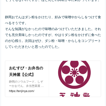
静岡おでんはダシ粉をかけたり、好みで味噌やからしをつけて食
べるそうです。
そんな知識がなかったので味噌のみつけていただきました。それ
でも充分美味しかったのですが、やはりダシ粉をかけずに食べた
のが心残り。次回はぜひ、ダシ粉・味噌・からしをコンプリート
していただきたいと思ったのでした。
おむすび・お弁当の
天神屋【公式】
静岡のソウルフード、しぞ
ーかおでん、弁当惣菜屋 天
神屋の公式ウェブサイトで
https://tenjinya.com/
す。人生を少しだけ晴やか
にする、ハレの日の食事を
提供しています。