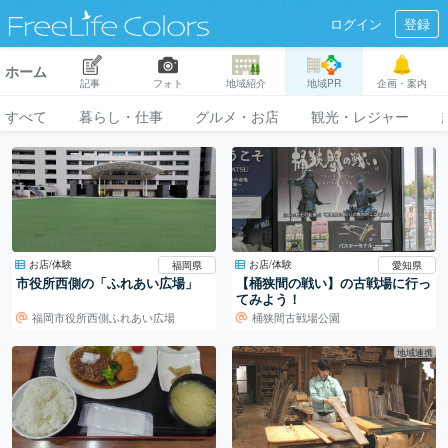
ログイン
登録
ホーム
記事
フォト
地域紹介
地域PR
企画・案内
すべて
暮らし・仕事
グルメ・お店
観光・レジャー
お店/体験
お店/体験
福岡県
愛知県
市役所西側の「ふれあい広場」
【桶狭間の戦い】の古戦場に行っ
てみよう！
福岡市役所西側ふれあい広場
桶狭間古戦場公園
地域連携