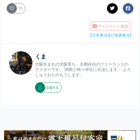
11
マイリストに追加
【注意事項及び免責事項】
くま
大阪生まれの大阪育ち、京都在住のフリーランスの
ライターです。 関西と時々伊豆に出没します。 よろ
しゅうおたのもうします。
応援する