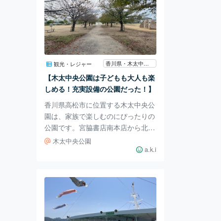
香川県・木太中央公園
観光・レジャー
【木太中央公園は子どもも大人も楽
しめる！充実設備の公園だった！】
香川県高松市に位置する木太中央公
園は、家族で楽しむのにぴったりの
公園です。宮脇書店南本店から北東
に約1.1㎞、木太中学校の西側に広
木太中央公園
がる四角い形状の公園で、アクセス
a.k.i
も良好。 園内は「小さい子向けの
遊具エリア」「大きい子向けの遊具
エリア」「大人向け健康器具エリ
ア」「広場」の4つのゾーンに分か
れ、家族全員が楽しめる充実の設備
がそろっています。 「小さい子向