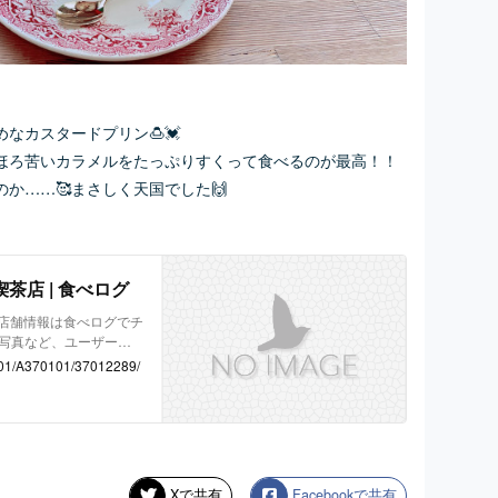
なカスタードプリン🍮💓
ほろ苦いカラメルをたっぷりすくって食べるのが最高！！
か……🥰まさしく天国でした🙌
喫茶店 | 食べログ
の店舗情報は食べログでチ
、写真など、ユーザーに
図や料理メニューなどの
701/A370101/37012289/
Xで共有
Facebookで共有