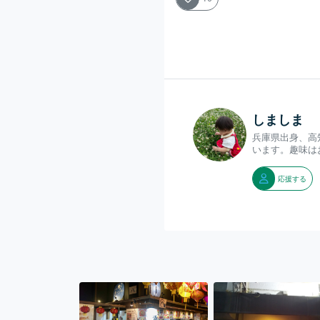
しましま
兵庫県出身、高
います。趣味は
応援する