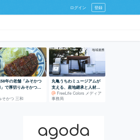
ログイン
登録
地域連携
業58年の老舗「みそかつ
丸亀うちわミュージアムが
和」で厚切りみそかつを
支える、産地継承と人材育
FreeLife Colors メディア
きました！
成 ― 400年続く地場産業
みそかつ 三和
事務局
を、次の世代へ