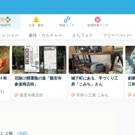
地域PR
企画・案内
関連リンク
地域関連グッズ
・レジャー
趣味・カルチャー
まちフォト
フリーペーパー
️ 和
厄除け開運龍の道「龍安寺
城下町にある、手づくり工
創
参道商店街」
房「こみち」さん
三
頂
（わ
龍安寺商店街
手作り工房 こみち
−１ ２階
[地図]