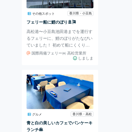
けの遊具エリア」では、小さな子ど
も向けの遊具が充実しており、安全
香川県・小豆島
その他スポット
に遊べる環境が整っています。 さ
フェリー船に鯉のぼり🚢🎏
らに少し大きな子ども向けの遊具も
高松港〜小豆島池田港までを運行す
あるため、年齢の異な
るフェリーに、鯉のぼりがたなびい
ていました！ 初めて船にくくりつ
けられた鯉のぼりを見ました(笑) 強
国際両備フェリー㈱ 高松営業所
い海風をうけて自由に泳ぐ姿🎏✨️ こ
しましま
ころなしかイキイキとして見えまし
た👏🏻·͜· いつまで鯉のぼりをつけて
いるのかの情報はありませんでし
た。 今まで知らなかったけど毎年
つけてるのかな？ なんだか得した
気分🎶 小豆島フェリーは、小豆島
出身の漫画家さんが描く『からかい
上手の高木さん』でラッピングされ
香川県・高松
グルメ
た船や、香川県の推しポケモンのヤ
青と白の美しいカフェでパンケーキ
ドンがたくさん見れる船などがあり
ランチ🥞