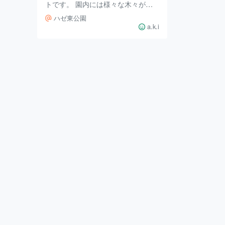
トです。 園内には様々な木々が植
えられており、自然の中でリラック
ハゼ東公園
スできます。温かい日はベンチで読
a.k.i
書を楽しんだり、散歩やジョギング
の途中に立ち寄って休憩するのもお
すすめです。 また、公園にはバス
ケットゴールが完備されており、個
人の練習はもちろん、友人とマンツ
ーマンでバスケットを楽しむことも
できます。 アクセスも良好で、ゆ
めタウン高松から近いため、買い物
の合間にふらっと立ち寄ることも可
能。駐車場はありませんが、その分
気軽に歩いて訪れるの