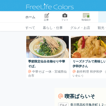
ホーム
記事
フォト
地域紹介
すべて
暮らし・仕事
グルメ・お店
観光
季節限定仙台名物せり中華
リーズナブルで美味しい❗
そば。
伊和伊さん
中華そば 一休 - 宮城県仙
創作料理 和伊和伊 
台市
いわい）
喫茶ぱらいそ
香川県高松市亀井町１２
グルメ