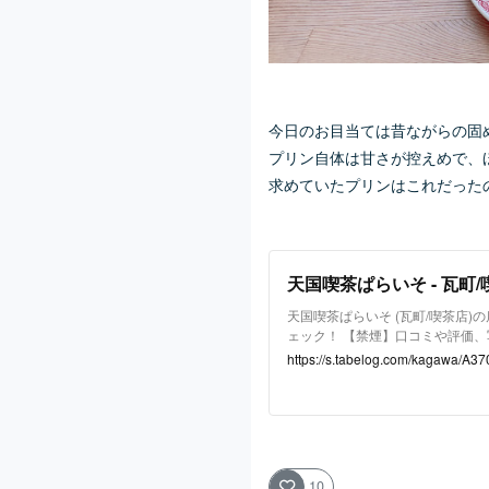
今日のお目当ては昔ながらの固め
プリン自体は甘さが控えめで、
求めていたプリンはこれだったの
天国喫茶ぱらいそ - 瓦町/
天国喫茶ぱらいそ (瓦町/喫茶店)
ェック！ 【禁煙】口コミや評価
よるリアルな情報が満載です！地
https://s.tabelog.com/kagawa/A3
詳細情報も充実。
10