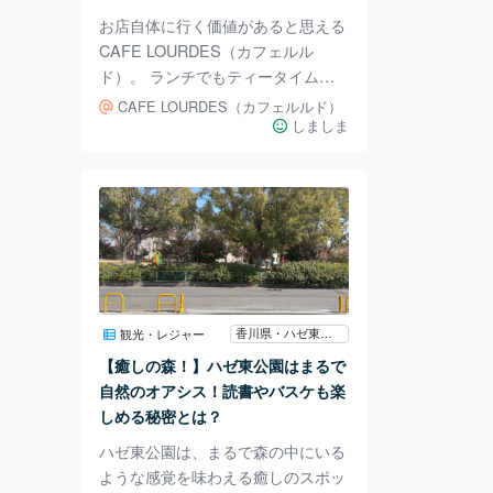
ます。
お店自体に行く価値があると思える
CAFE LOURDES（カフェルル
ド）。 ランチでもティータイムで
もおすすめですが、ぜひお昼でパン
CAFE LOURDES（カフェルルド）
ケーキランチを食べてほしい！！
しましま
ハッと目を見張るほど美しい青と白
のツートン。 ここまで統一されて
いるとめちゃくちゃ映えます💙 店
内のあちこちにキリスト像や聖母像
などがあり、静謐な雰囲気がありま
す。 こちらがおすすめのリコッタ
パンケーキランチ！ パンケーキに
サラダとスープ、ドリンクがつきま
香川県・ハゼ東公園
観光・レジャー
す。 リコッタチーズは山羊チーズ
【癒しの森！】ハゼ東公園はまるで
ですね。 癖がなく、ほんのりとチ
自然のオアシス！読書やバスケも楽
ーズが香る贅沢な
しめる秘密とは？
ハゼ東公園は、まるで森の中にいる
ような感覚を味わえる癒しのスポッ