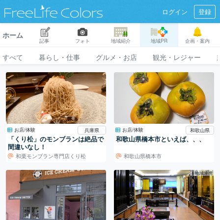
ログイン
登録
ホーム
記事
フォト
地域紹介
地域PR
企画・案内
すべて
暮らし・仕事
グルメ・お店
観光・レジャー
お店/体験
お店/体験
兵庫県
和歌山県
「くり松」のモンブランは絶品で
和歌山県橋本市といえば、、、
間違いなし！
和栗モンブラン専門店くり松
和歌山県橋本市
地域連携