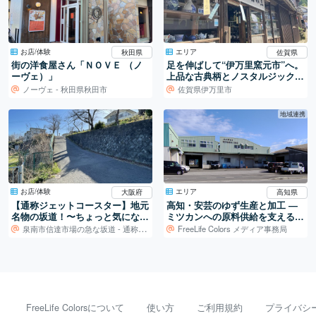
お店/体験
エリア
秋田県
佐賀県
街の洋食屋さん「ＮＯＶＥ （ノ
足を伸ばして“伊万里窯元市”へ。
ーヴェ）」
上品な古典柄とノスタルジックな
雰囲気。
ノーヴェ - 秋田県秋田市
佐賀県伊万里市
地域連携
お店/体験
エリア
大阪府
高知県
【通称ジェットコースター】地元
高知・安芸のゆず生産と加工 ―
名物の坂道！〜ちょっと気になる
ミツカンへの原料供給を支える仕
あそこ〜
組み
泉南市信達市場の急な坂道 - 通称ジェットコースター
FreeLife Colors メディア事務局
FreeLife Colorsについて
使い方
ご利用規約
プライバシ