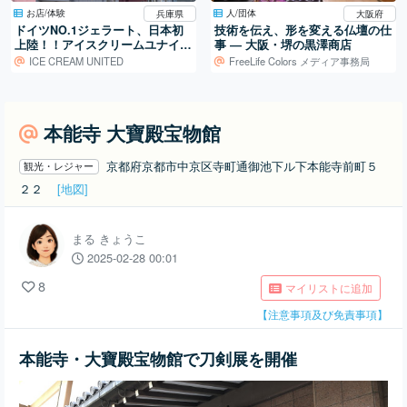
お店/体験
人/団体
兵庫県
大阪府
ドイツNO.1ジェラート、日本初
技術を伝え、形を変える仏壇の仕
上陸！！アイスクリームユナイテ
事 ― 大阪・堺の黒澤商店
ッド🍨
ICE CREAM UNITED
FreeLife Colors メディア事務局
本能寺 大寶殿宝物館
京都府京都市中京区寺町通御池下ル下本能寺前町５
観光・レジャー
２２
[地図]
まる きょうこ
2025-02-28 00:01
8
マイリストに追加
【注意事項及び免責事項】
本能寺・大寶殿宝物館で刀剣展を開催