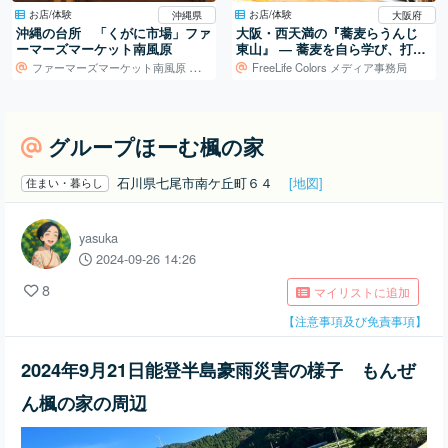
お店/体験
お店/体験
沖縄県
大阪府
沖縄の台所 「くがに市場」ファ
大阪・西天満の『蕎麦らうんじ
ーマーズマーケット南風原
東山』 ― 蕎麦を自ら学び、打ち
続ける日常
ファーマーズマーケット南風原 くがに市場
FreeLife Colors メディア事務局
グループほーむ楓の家
石川県七尾市南ケ丘町６４
[地図]
住まい・暮らし
yasuka
2024-09-26 14:26
8
マイリストに追加
【注意事項及び免責事項】
2024年9月21日能登半島豪雨災害の様子 もんぜ
ん楓の家の周辺