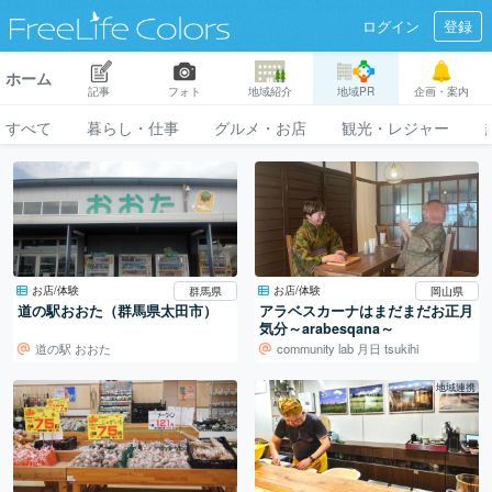
ログイン
登録
ホーム
記事
フォト
地域紹介
地域PR
企画・案内
すべて
暮らし・仕事
グルメ・お店
観光・レジャー
お店/体験
お店/体験
群馬県
岡山県
道の駅おおた（群馬県太田市）
アラベスカーナはまだまだお正月
気分～arabesqana～
道の駅 おおた
community lab 月日 tsukihi
地域連携