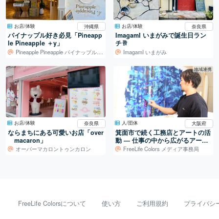
お店/体験
お店/体験
沖縄県
奈良県
パイナップル好き必見「Pineapp
ImagamI いまがみで誕生日ラン
le Pineapple ＋y」
チ🥂
Pineapple Pineapple パイナップル パイナップル
ImagamI いまがみ
地域連携
お店/体験
人/団体
奈良県
大阪府
ならまちにある可愛いお店「over
箕面市で続く工務店とアートの活
macaron」
動 ― 仕事の中から広がるアート
制作
オーバーマカロントゥンカロン
FreeLife Colors メディア事務局
FreeLife Colorsについて
使い方
ご利用規約
プライバシ