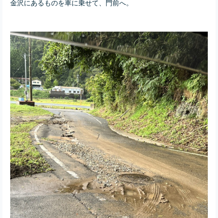
金沢にあるものを車に乗せて、門前へ。
るのが難しい障がい者の支
援について今一度考えてみ
たいと思います。 災害発生
時の障がい者へサポートす
る難しさと行政の壁 石川県
珠洲市の様子2024年4月 障
がい者の支援を行