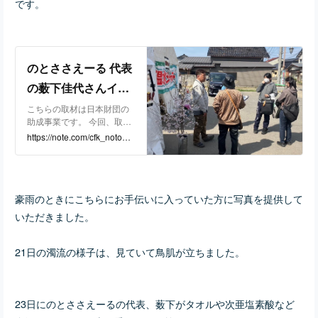
です。
のとささえーる 代表
の薮下佳代さんイン
タビュー【能登半島
こちらの取材は日本財団の
助成事業です。 今回、取材
地震】～障がい者へ
させていただいたのは、障
https://note.com/cfk_notoqu
の支援を続けていく
害がある方やご家族への相
ake204/n/n09fd31d5f8a6
談活動や被災施設へ支援活
ために必要なこと～
動を行う支援団体「のとさ
｜コード・フォー・
さえーる」代表理事の薮下
豪雨のときにこちらにお手伝いに入っていた方に写真を提供して
佳代さんです。 障がい者を
カナザワ
持つご家族や支援者も被災
いただきました。
され、ご苦労があったと思
います。障がい者は子ども
や高齢者など「災害弱者」
21日の濁流の様子は、見ていて鳥肌が立ちました。
とも呼ばれ、災害時の支援
に特に気をつけてケアを行
わなければならない難しい
分野です。薮下さんからお
23日にのとささえーるの代表、薮下がタオルや次亜塩素酸など
話を聞きながら、声を上げ