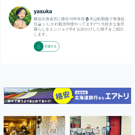
yasuka
横浜出身金沢に移住10年年目🏠夫は転勤族で単身赴
任🔮 いしかわ観光特使やってます(^^) 大好きな金沢
暮らしをエンジョイ中♪ お出かけした様子をご紹介
します。
応援する