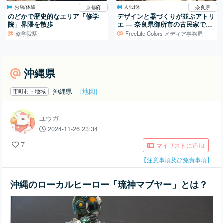
お店/体験
人/団体
京都府
奈良県
のどかで歴史的なエリア「修学
デザインと器づくりが並ぶアトリ
院」界隈を散歩
エ ― 奈良県御所市の古民家での
活動
修学院駅
FreeLife Colors メディア事務局
沖縄県
沖縄県
[地図]
市町村・地域
ユウガ
2024-11-26 23:34
7
マイリストに追加
【注意事項及び免責事項】
沖縄のローカルヒーロー「琉神マブヤー」とは？