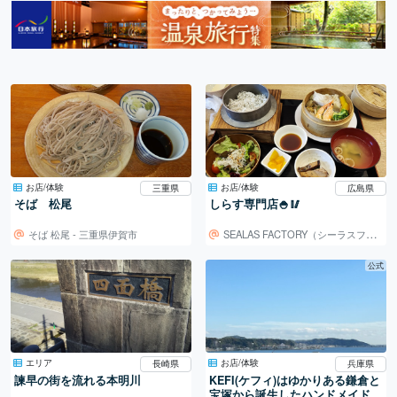
お店/体験
お店/体験
三重県
広島県
そば 松尾
しらす専門店🍚🥢
そば 松尾 - 三重県伊賀市
SEALAS FACTORY（シーラスファクトリー）
公式
お店/体験
エリア
兵庫県
長崎県
KEFI(ケフィ)はゆかりある鎌倉と
諫早の街を流れる本明川
宝塚から誕生したハンドメイドブ