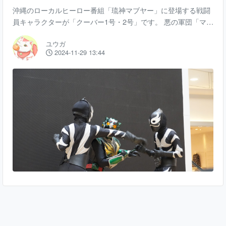
沖縄のローカルヒーロー番組「琉神マブヤー」に登場する戦闘
員キャラクターが「クーバー1号・2号」です。 悪の軍団「マジ
ムン」のメンバーとして活動するクーバーたちは、マブヤーの
ユウガ
第1作から登場し何度となくマブヤーと戦いを繰り広げまし
2024-11-29 13:44
た。 戦闘員キャラクターであるため、必ずヒーローにやられて
しまう役回りですが作品を支える欠かすことのできない存在で
す。 クーバーたちはヒーローショーにも登場し、会場を盛り上
げる存在としてショーの最中も観客に近い場所に降り立ち触れ
合う姿も見られました。 メインのヒーローや怪人