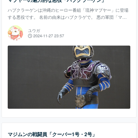
ハブクラーゲンは沖縄のヒーロー番組「琉神マブヤー」に登場
する悪役です。 名前の由来はハブクラゲで。 悪の軍団「マジ
ムン」を率いてヒーローのマブヤーと戦いを繰り広げますが、
ユウガ
単なる悪役にとどまらない非常に魅力的なキャラクターです。
2024-11-27 23:57
ハブクラーゲンの魅力は何といってもコミカル要素。 コメディ
アンのように面白い台詞を次から次へ連発し、視聴者に笑いを
提供します。 テレビ番組の中だけにとどまらず、実際のヒーロ
ーショーでも積極的にお客さんに絡むなどその面白さで作中で
も屈指の人気を誇るキャラクターです。 一方
マジムンの戦闘員「クーバー1号・2号」