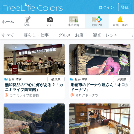
ログイン
登録
ホーム
記事
フォト
地域紹介
地域PR
企画・案内
すべて
暮らし・仕事
グルメ・お店
観光・レジャー
お店/体験
お店/体験
岐阜県
沖縄県
無印良品の中心に何がある？「カ
那覇市のドーナツ屋さん「オロク
ニミライブ図書館」
ドーナツ」
カニミライブ図書館
オロクドーナツ
地域連携