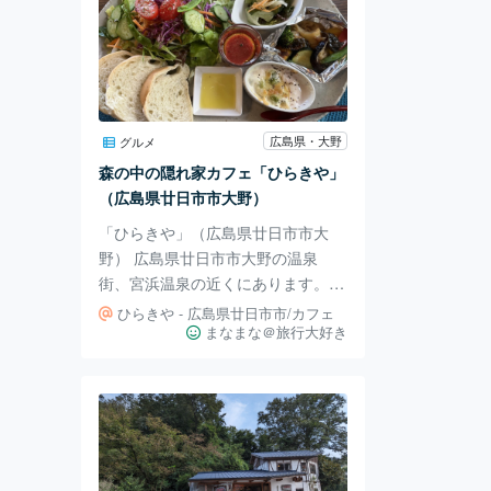
広島県・大野
グルメ
森の中の隠れ家カフェ「ひらきや」
（広島県廿日市市大野）
「ひらきや」（広島県廿日市市大
野） 広島県廿日市市大野の温泉
街、宮浜温泉の近くにあります。
お店の場所は少し分かりにくいです
ひらきや - 広島県廿日市市/カフェ
が看板があるので迷うことはありま
まなまな＠旅行大好き
せん。 森の中の隠れ家カフェでテ
ラス席があります。 店内もお店の
外もおしゃれで落ち着いた印象で
す。 自然に囲まれた空間で非日常
を味わえます。 自家栽培の野菜を
使っていて素材にこだわった料理が