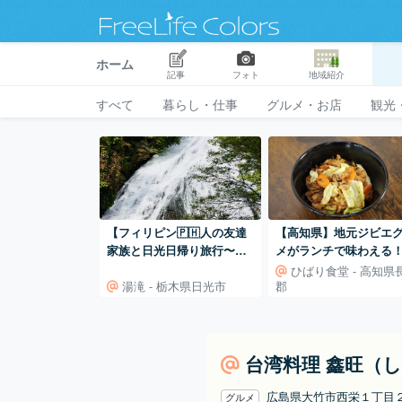
ホーム
記事
フォト
地域紹介
すべて
暮らし・仕事
グルメ・お店
観光
【フィリピン🇵🇭人の友達
【高知県】地元ジビエ
家族と日光日帰り旅行〜湯
メがランチで味わえる
滝編〜】
「ひばり食堂」
ひばり食堂 - 高知県
湯滝 - 栃木県日光市
郡
台湾料理 鑫旺（
広島県大竹市西栄１丁目
グルメ