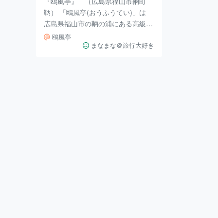
『鴎風亭』 （広島県福山市鞆町
鞆） 「鴎風亭(おうふうてい)」は
広島県福山市の鞆の浦にある高級リ
ゾートホテルです。 鞆の浦の海を
鴎風亭
見渡す露天風呂や 旬の食材を使っ
まなまな＠旅行大好き
た料理を堪能できるホテルです。
海鮮料理も豪華で「プロが選ぶ日本
のホテル・旅館100選/料理部門」に
も9年連続で入選されているそうで
す。 鞆の浦の海を見ながらの露天
風呂と 美味しい瀬戸内海の旬の料
理を食べる贅沢な時間で心が満たさ
れること間違いなしです。 住所 〒7
20-0201 広島県福山市鞆町鞆