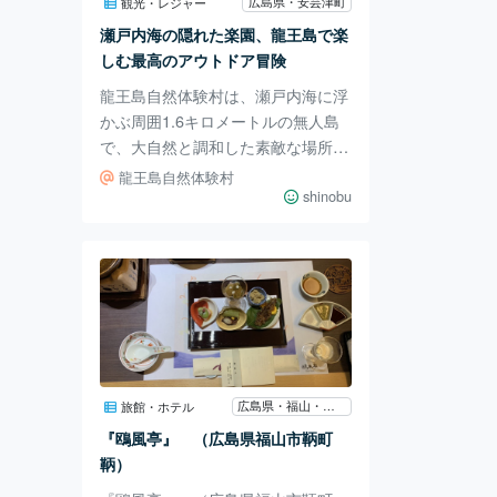
つ一つ真心を込めて提供していま
広島県・安芸津町
観光・レジャー
す。 自家農園の小麦から製粉した
瀬戸内海の隠れた楽園、龍王島で楽
全粒粉の自家製パンと
しむ最高のアウトドア冒険
龍王島自然体験村は、瀬戸内海に浮
かぶ周囲1.6キロメートルの無人島
で、大自然と調和した素敵な場所で
す。 キャンプ場は、区画されたサ
龍王島自然体験村
イトになっています。 炊事棟では
shinobu
かまどでご飯を炊いたり、最大60人
利用可能なバーベキュー広場で海を
眺めながら、好きな食事を作ること
もできます。管理棟で、必要なキャ
ンプ道具やバーベキューセットなど
が借りることができるので、手軽に
キャンプやバーベキューが楽しめま
す。 管理棟の近くには、シャワー
広島県・福山・府中
旅館・ホテル
棟（写真：左）や男女別トイレ（和
『鴎風亭』 （広島県福山市鞆町
式便器）と多目的トイレ（写真：
鞆）
右）が整備されてい