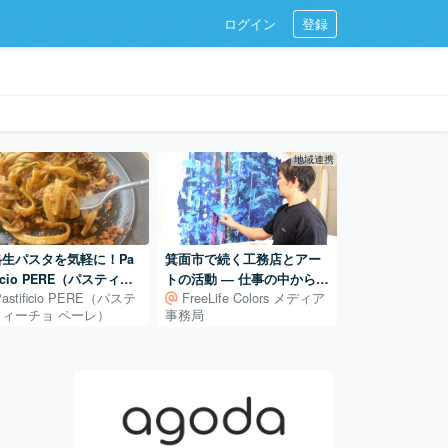
ログイン
登録
地域連携
格生パスタを気軽に！Pa
箕面市で続く工務店とアー
ificio PERE（パスティフ
トの活動 ― 仕事の中から広
Pastificio PERE（パステ
FreeLife Colors メディア
ーチョ ペーレ）＠野々市
がるアート制作
フィーチョ ペーレ）
事務局