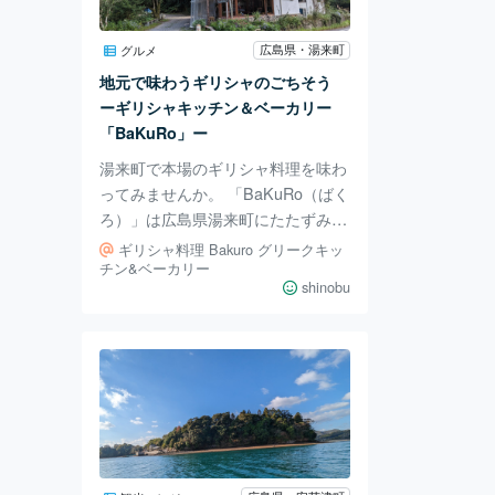
味わえるのも魅力です。 完全予約
制なので行く時は電話してから行っ
広島県・湯来町
グルメ
てみてくださいね。 「ひらきや」
地元で味わうギリシャのごちそう
住所 〒739-0458 広島県廿日市市大
ーギリシャキッチン＆ベーカリー
野鳴川８４６７
「BaKuRo」ー
湯来町で本場のギリシャ料理を味わ
ってみませんか。 「BaKuRo（ばく
ろ）」は広島県湯来町にたたずみ、
全粒粉の自家製パンと本格的なギリ
ギリシャ料理 Bakuro グリークキッ
シャ料理が味わえる特別な場所で
チン&ベーカリー
shinobu
す。駐車場にはシンボルツリーのく
るみの木があり、このくるみを使っ
たお菓子も提供されます。 このお
店のシェフは、湯来町の「地産地
消」を大切にし、地元の有機農家さ
んが育てた新鮮な野菜を丁寧に調理
しています。また、本場ギリシャで
の修業を積んだ経験をいかして、一