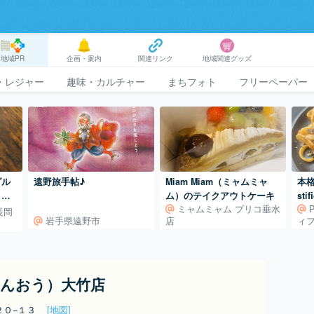
地域PR
企画・案内
関連リンク
地域関連グッズ
・レジャー
趣味・カルチャー
まちフォト
フリーペーパー
グル
遠野旅手帖♪
Miam Miam（ミャムミャ
本
！
ム）のテイクアウトケーキ
st
ミャムミャム プリコ垂水
ィ
長岡
岩手県遠野市
店
ィ
しんおう）大竹店
２０−１３
[地図]