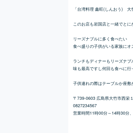
「台湾料理 鑫旺(しんおう) 大
このお店も岩国店と一緒でとに
リーズナブルに多く食べたい
食べ盛りの子供がいる家族にオ
ランチもディナーもリーズナブ
味も最高ですし何回も食べに行
子供連れの際はテーブルか座敷
〒739-0603 広島県大竹市西
0827234567
営業時間11時00分～14時30分、