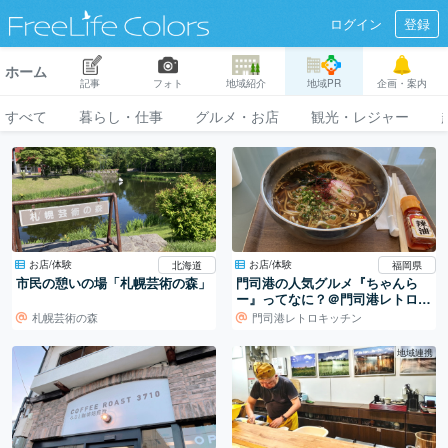
ログイン
登録
ホーム
記事
フォト
地域紹介
地域PR
企画・案内
すべて
暮らし・仕事
グルメ・お店
観光・レジャー
お店/体験
お店/体験
北海道
福岡県
市民の憩いの場「札幌芸術の森」
門司港の人気グルメ『ちゃんら
ー』ってなに？＠門司港レトロキ
ッチン
札幌芸術の森
門司港レトロキッチン
地域連携