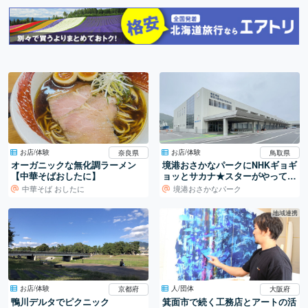
お店/体験
お店/体験
奈良県
鳥取県
オーガニックな無化調ラーメン
境港おさかなパークにNHKギョギ
【中華そばおしたに】
ョッとサカナ★スターがやって来
た！さかなクンのイラストがすご
中華そば おしたに
境港おさかなパーク
い
地域連携
お店/体験
人/団体
京都府
大阪府
鴨川デルタでピクニック
箕面市で続く工務店とアートの活