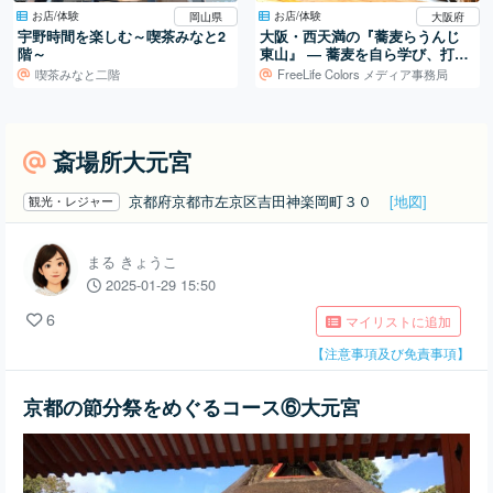
お店/体験
お店/体験
岡山県
大阪府
宇野時間を楽しむ～喫茶みなと2
大阪・西天満の『蕎麦らうんじ
階～
東山』 ― 蕎麦を自ら学び、打ち
続ける日常
喫茶みなと二階
FreeLife Colors メディア事務局
斎場所大元宮
京都府京都市左京区吉田神楽岡町３０
[地図]
観光・レジャー
まる きょうこ
2025-01-29 15:50
6
マイリストに追加
【注意事項及び免責事項】
京都の節分祭をめぐるコース⑥大元宮