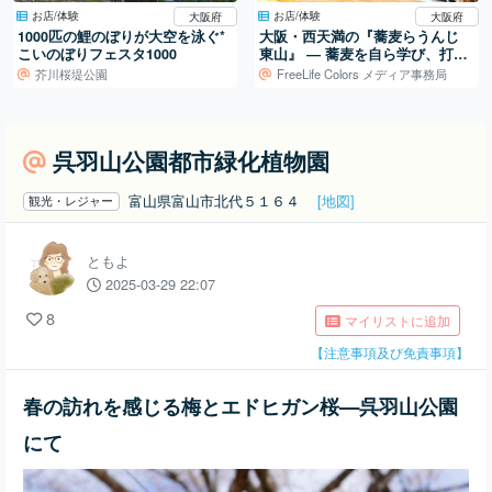
お店/体験
お店/体験
大阪府
大阪府
1000匹の鯉のぼりが大空を泳ぐ*
大阪・西天満の『蕎麦らうんじ
こいのぼりフェスタ1000
東山』 ― 蕎麦を自ら学び、打ち
続ける日常
芥川桜堤公園
FreeLife Colors メディア事務局
呉羽山公園都市緑化植物園
富山県富山市北代５１６４
[地図]
観光・レジャー
ともよ
2025-03-29 22:07
8
マイリストに追加
【注意事項及び免責事項】
春の訪れを感じる梅とエドヒガン桜—呉羽山公園
にて