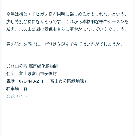
ら、私たちは家族と愛犬と
一緒に呉羽山公園を歩きま
今年は梅とエドヒガン桜が同時に楽しめるかもしれないという、
した。 緩やかな坂道を上る
たびに、少しずつ広がる富
少し特別な春になりそうです。これから本格的な桜のシーズンを
山の街並み。冬の澄んだ空
迎え、呉羽山公園の景色もさらに華やかになっていくでしょう。
気の中、愛犬も鼻をひくひ
くさせながら、楽しそうに
歩いています。 私たちが訪
春の訪れを感じに、ぜひ足を運んでみてはいかがでしょうか。
れた呉羽山公園（都市緑化
植物園）は、富山県立図書
館の裏手に広がる自然豊か
な公園です。富山市の西側
呉羽山公園 都市緑化植物園
に位置し、小高い丘や木々
住所 富山県富山市安養坊
に囲まれた園内には、大き
な池もあり、穏やかな水面
電話 076-443-2111（富山市公園緑地課）
を眺めながらゆ
駐車場 有
公式サイト