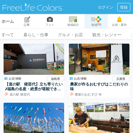
ログイン
登録
ホーム
記事
フォト
地域紹介
地域PR
企画・案内
すべて
暮らし・仕事
グルメ・お店
観光・レジャー
お店/体験
お店/体験
福島県
兵庫県
【道の駅 猪苗代】立ち寄りたい
農家が作るおむすびはこだわりの
♪福島の名産・絶景が堪能できる
味
名所！
道の駅 猪苗代
農家のおむすび 米
地域連携