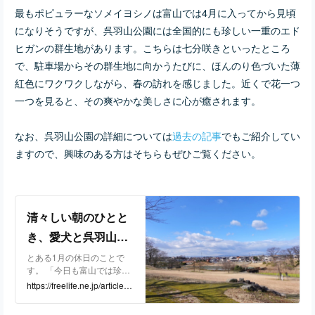
最もポピュラーなソメイヨシノは富山では4月に入ってから見頃
になりそうですが、呉羽山公園には全国的にも珍しい一重のエド
ヒガンの群生地があります。こちらは七分咲きといったところ
で、駐車場からその群生地に向かうたびに、ほんのり色づいた薄
紅色にワクワクしながら、春の訪れを感じました。近くで花一つ
一つを見ると、その爽やかな美しさに心が癒されます。
なお、呉羽山公園の詳細については
過去の記事
でもご紹介してい
ますので、興味のある方はそちらもぜひご覧ください。
清々しい朝のひとと
き、愛犬と呉羽山公
園をお散歩
とある1月の休日のことで
す。 「今日も富山では珍し
い晴れた日だね！せっかく
https://freelife.ne.jp/article/1
だから外に散歩しよう！」
1037
そんな言葉を交わしなが