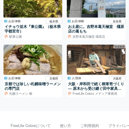
お店/体験
お店/体験
栃木県
奈良県
イチョウ並木『東公園』（栃木県
お土産に。吉野本葛天極堂 橿原
宇都宮市）
店の葛もち
駅東公園
吉野本葛天極堂 橿原店
地域連携
お店/体験
人/団体
京都府
大阪府
京都では珍しい札幌味噌ラーメン
大阪・岸和田で続く桐箪笥づくり
の専門店
― 原木から受け継ぐ田中家具製
作所の仕事
札幌ラーメン 柳
FreeLife Colors メディア事務局
FreeLife Colorsについて
使い方
ご利用規約
プライバシ