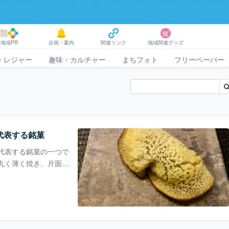
地域PR
企画・案内
関連リンク
地域関連グッズ
・レジャー
趣味・カルチャー
まちフォト
フリーペーパー
代表する銘菓
代表する銘菓の一つで
丸く薄く焼き、片面に
製クレープ」といわれ
ます。 「むらすず
店「橘香堂」が考案
）が「むらすずめ」と
は倉敷市や岡山市を中