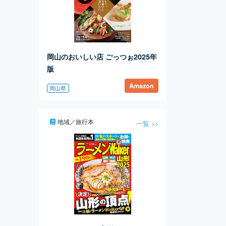
この時は2組待ちくらいで、10分ほ
どで席に案内してもらえました。
岡山のおいしい店 ごっつぉ2025年
版
Amazon
岡山県
地域／旅行本
一覧 >>