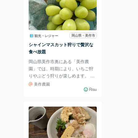
す！ 庭園の池では、錦鯉が泳いで
いて可愛いです。 園内ではタンチ
ョウも飼育されています。 3.今回
紹介した場所 後楽園は、岡山駅か
ら徒歩18分です。 季節ごとにもさ
岡山県・美作市
観光・レジャー
まざまな表情を見せる庭園なの
シャインマスカット狩りで贅沢な
で、ぜひ訪ねてみてくださいね。
食べ放題
後楽園 住所: 岡山県岡山
岡山県美作市奥にある「美作農
園」では、時期により、いちご狩
りやぶどう狩りが楽しめます。 予
約はネットからも簡単にできます
美作農園
よ。駐車場も広いので安心です。
Risu
直売所もあって、購入や発送をし
てくれます。 直売所の中には、ぶ
どうのＵＦＯキャッチャーもあっ
てちょっとびっくり！ その他、ジ
ャムや大福、焼き菓子などのお土
産などもあり果物のお土産以外も