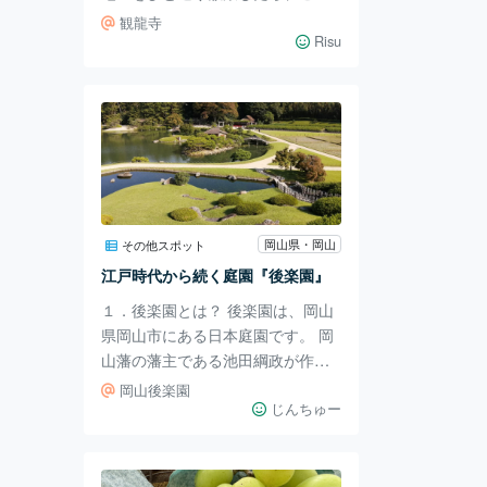
らも行ってみたい場所。 商店街を
観龍寺
ぬけたすぐの所にある観龍寺に行
Risu
くと、美観地区を上から眺めるこ
とができます。 長い階段も修行と
思えばへっちゃらですよ（笑）。
実はこちらのお寺は、平安時代の
寛和元年(985年)、現在の倉敷市北
部・西岡の地で開かれ、室町時代
中に、倉敷村(現 美観地区周辺)へ
移転した、なんと1000年以上の歴
岡山県・岡山
その他スポット
史をもつ、倉敷でも有数の古いお
江戸時代から続く庭園『後楽園』
寺なんだそう。 駅から眼下に広が
１．後楽園とは？ 後楽園は、岡山
る街並みももちろん見ど
県岡山市にある日本庭園です。 岡
山藩の藩主である池田綱政が作ら
せた庭で、時代や藩主によってさ
岡山後楽園
まざまな変化をしていました。 2.
じんちゅー
行ってみた 庭園内はとにかく広々
しています。 直射日光を浴びるの
で、日焼け止めと帽子は必須で