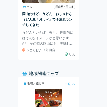
購入出来て便利です。 ぶどう狩り
は、10月上旬までやっています。
岡山県・岡山市
グルメ
ぶどうの種類もニューベリー、ピ
岡山だけど、うどん！おしゃれな
オーネ、瀬戸ジャイアンなど選べ
うどん屋「およべ」で子連れラン
ますが、この日は大好きな「シャ
チしてきた
インマスカ
うどんといえば、香川。 世間的に
はそんなイメージかと思います
が、 その隣の岡山にも、美味しい
うどん屋さんがたくさんあるんで
うどんおよべ 野田店
す！ そんな中でも我が家が大好き
りえ
なのが「およべ」。 県内に4店舗
あり、いつもファミリーやカップ
ルなどで賑わっています。 長男が
地域関連グッズ
行きたい！と言うので、久しぶり
にランチへ行ってきました。 今回
地域／旅行本
一覧 >>
お邪魔したのは、野田店。 お店の
外観はこんな感じで、まるで古い
倉庫のような雰囲気ですよね。 い
つもお昼時は混み合うのですが、