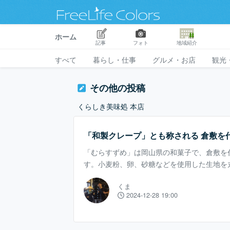
ホーム
記事
フォト
地域紹介
すべて
暮らし・仕事
グルメ・お店
観光
その他の投稿
くらしき美味処 本店
「和製クレープ」とも称される 倉敷を
「むらすずめ」は岡山県の和菓子で、倉敷を
す。小麦粉、卵、砂糖などを使用した生地を
つぶ餡を包んだ和菓子で、その特徴から「和
くま
ることもあり、藤戸饅頭と並んで人気があり
2024-12-28 19:00
め」は1877年（明治10年）に倉敷市の菓子
し、当時の倉敷町長・林孚一（はやしふいち
名づけたのが発祥とされています。 現在で