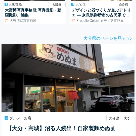
お店/体験
人/団体
大阪府
奈良県
大野博写真事務所/写真撮影・動
デザインと器づくりが並ぶアトリ
画撮影、編集
エ ― 奈良県御所市の古民家での
活動
大野博写真事務所
FreeLife Colors メディア事務局
大分県のページを見る >>
グルメ・お店
大分県 ・大分
【大分・高城】沼る人続出！自家製麵めぬま