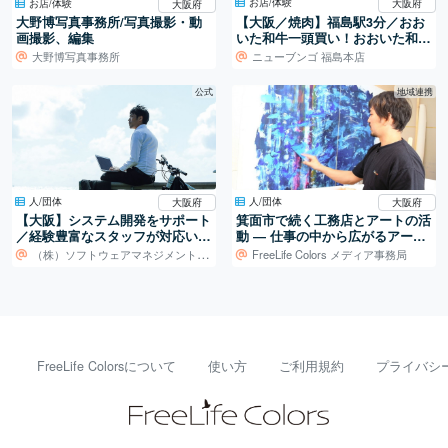
お店/体験
お店/体験
大阪府
大阪府
【大阪／焼肉】福島駅3分／おお
大野博写真事務所/写真撮影・動
いた和牛一頭買い！おおいた和牛
画撮影、編集
専門焼肉店。
大野博写真事務所
ニューブンゴ 福島本店
公式
地域連携
人/団体
人/団体
大阪府
大阪府
【大阪】システム開発をサポート
箕面市で続く工務店とアートの活
／経験豊富なスタッフが対応いた
動 ― 仕事の中から広がるアート
します！
制作
（株）ソフトウェアマネジメントセンター
FreeLife Colors メディア事務局
FreeLife Colorsについて
使い方
ご利用規約
プライバシ