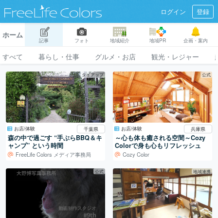
ログイン
登録
ホーム
記事
フォト
地域紹介
地域PR
企画・案内
すべて
暮らし・仕事
グルメ・お店
観光・レジャー
タイアップ
公式
お店/体験
お店/体験
千葉県
兵庫県
森の中で過ごす “手ぶらBBQ＆キ
～心も体も癒される空間～Cozy
ャンプ” という時間
Colorで身も心もリフレッシュ
FreeLife Colors メディア事務局
Cozy Color
公式
地域連携